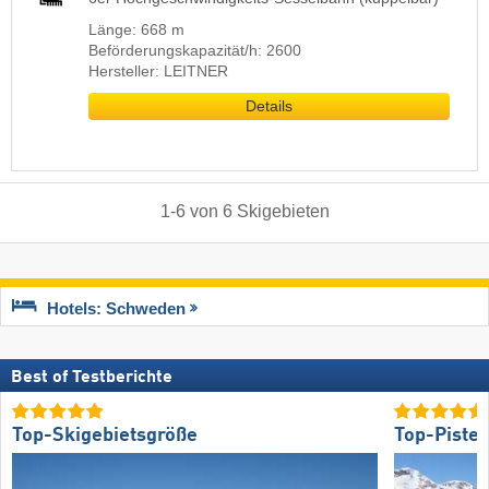
Länge: 668 m
Beförderungskapazität/h: 2600
Hersteller: LEITNER
Details
1
-
6
von
6
Skigebieten
Hotels: Schweden
Best of Testberichte
Top-Skigebietsgröße
Top-Piste