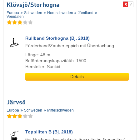
Klövsjö/​Storhogna
Europa
Schweden
Nordschweden
Jämtland
Vemdalen
Rullband Storhogna (Bj. 2018)
Förderband/Zauberteppich mit Überdachung
Länge: 48 m
Beförderungskapazität/h: 1500
Hersteller: Sunkid
Details
Järvsö
Europa
Schweden
Mittelschweden
Toppliften B (Bj. 2018)
6er Hochgeschwindigkeits-Sesselbahn (kuppelbar)