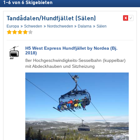
1
-
6
von
6
Skigebieten
Tandådalen/​Hundfjället (Sälen)
Europa
Schweden
Nordschweden
Dalarna
Sälen
H5 West Express Hundfjället by Nordea (Bj.
2018)
8er Hochgeschwindigkeits-Sesselbahn (kuppelbar)
mit Abdeckhauben und Sitzheizung