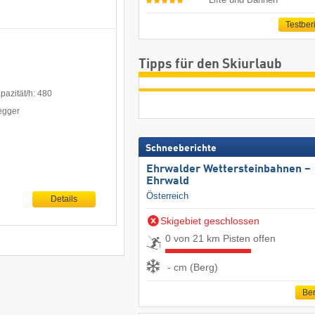
Testber
Tipps für den Skiurlaub
azität/h: 480
egger
Schneeberichte
Ehrwalder Wettersteinbahnen –
Ehrwald
Österreich
Details
Skigebiet geschlossen
0 von 21 km Pisten offen
- cm (Berg)
Ber