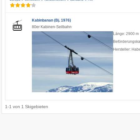
Kabinbanan (Bj. 1976)
80er Kabinen-Seilbahn
Länge: 2900 m
Beförderungskap
Hersteller: Hab
1
-
1
von
1
Skigebieten