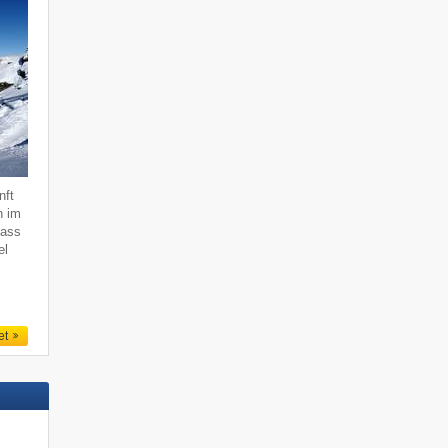
nft
n im
dass
el
et