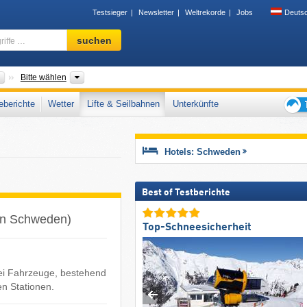
Testsieger
Newsletter
Weltrekorde
Jobs
Deuts
Skigebiet,
suchen
Region,
Begriffe
…
Länder
Gebirgszug, Sonstiges, Landesteile, Provinzen, Tourism
Bitte wählen
berichte
Wetter
Lifte & Seilbahnen
Unterkünfte
Tipps
für
den
Hotels: Schweden
Skiur
Best of Testberichte
 in Schweden)
Top-Schneesicherheit
wei Fahrzeuge, bestehend
n Stationen.