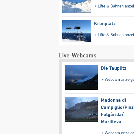
Lifte & Bahnen anze
Kronplatz
Lifte & Bahnen anze
Live-Webcams
Die Tauplitz
Webcam anzeig
Madonna di
Campiglio/​Pinz
Folgàrida/​
Marilleva
Webcam anzeig