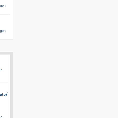
igen
igen
en
olo/​
en