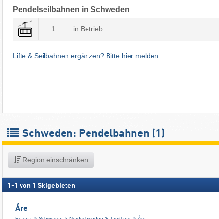
Pendelseilbahnen in Schweden
1
in Betrieb
Lifte & Seilbahnen ergänzen? Bitte hier melden
Schweden: Pendelbahnen (1)
Region einschränken
1
-
1
von
1
Skigebieten
Åre
Europa
Schweden
Nordschweden
Jämtland
Åre