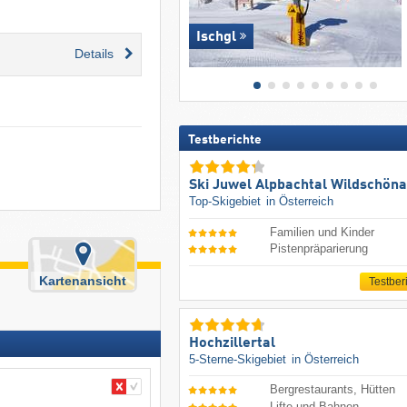
Ischgl
Details
Testberichte
Ski Juwel Alpbachtal Wildschön
Top-Skigebiet
in Österreich
Familien und Kinder
Pistenpräparierung
Kartenansicht
Testber
Hochzillertal
5-Sterne-Skigebiet
in Österreich
Bergrestaurants, Hütten
Lifte und Bahnen