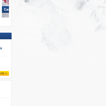
Carezza
Damüls Mellau
au
icht