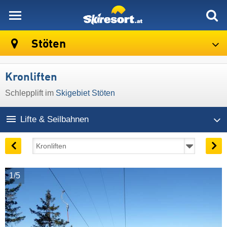
skiresort
Stöten
Kronliften
Schlepplift im
Skigebiet Stöten
Lifte & Seilbahnen
1/5