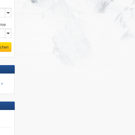
styp
chen
s