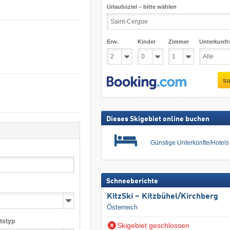
Urlaubsziel – bitte wählen
Erw.
Kinder
Zimmer
Unterkunft
su
Dieses Skigebiet online buchen
Günstige Unterkünfte/Hotel
Schneeberichte
KitzSki – Kitzbühel/​Kirchberg
Österreich
tstyp
Skigebiet geschlossen