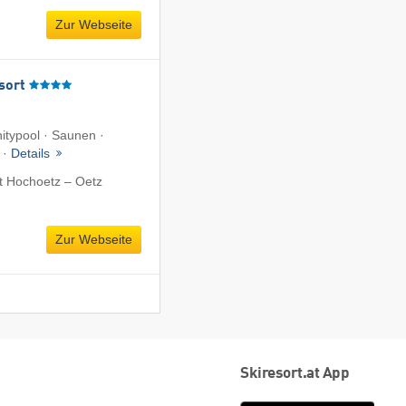
Zur Webseite
sort
nitypool · Saunen ·
 ·
Details
t Hochoetz – Oetz
Zur Webseite
Skiresort.at App