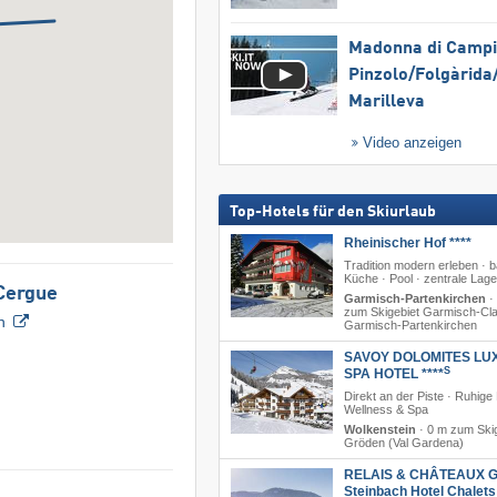
Madonna di Campig
Pinzolo/​Folgàrida/
Marilleva
Video anzeigen
Top-Hotels für den Skiurlaub
Rheinischer Hof ****
Tradition modern erleben · b
Küche · Pool · zentrale Lage
 Cergue
Garmisch-Partenkirchen
·
zum Skigebiet Garmisch-Cla
n
Garmisch-Partenkirchen
SAVOY DOLOMITES LU
S
SPA HOTEL ****
Direkt an der Piste · Ruhige
Wellness & Spa
Wolkenstein
·
0 m zum Skig
Gröden (Val Gardena)
RELAIS & CHÂTEAUX G
Steinbach Hotel Chalet