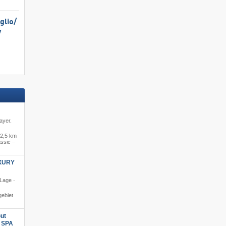
lio/​
​
ayer.
2,5 km
ssic –
XURY
 Lage ·
ebiet
ut
s SPA