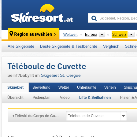
skiresort
Kontinente
L
Region auswählen
Weltweit
Europa
Schweiz
Dieses Skigebiet liegt auch in:
Genferseegeb
Alle Skigebiete
Beste Skigebiete & Testberichte
Vergleich
Schnee
Westeuropa
,
Mitteleuropa
Téléboule de Cuvette
Seillift/Babylift im
Skigebiet St. Cergue
Skigebiet
Bewertung
Wetter
Unterkünfte
Verleih
Skischu
Übersicht
Pistenplan
Video
Lifte & Seilbahnen
Pisten & 
Téléski du Corps de Ga…