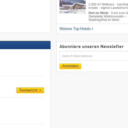
2.000 m² Wellness · nachhal
kreativ · eigene Landwirtsch
Reit im Winkl
·
5 km zum Sk
Steinplatte Winklmoosalm –
Waidring/​Reit im Winkl
Weitere Top-Hotels
Abonniere unseren Newsletter
E-
Mail
Anmelden
Testbericht