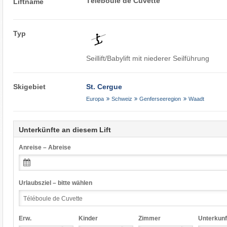
Téléboule de Cuvette
Liftname
Typ
Seillift/Babylift mit niederer Seilführung
Skigebiet
St. Cergue
Europa
Schweiz
Genferseeregion
Waadt
Unterkünfte an diesem Lift
Anreise – Abreise
Urlaubsziel – bitte wählen
Erw.
Kinder
Zimmer
Unterkunf