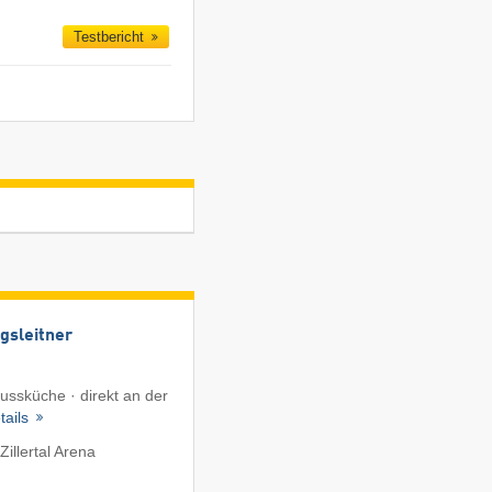
Testbericht
gsleitner
ussküche · direkt an der
tails
illertal Arena