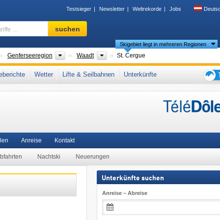
Testsieger
Newsletter
Weltrekorde
Jobs
Deuts
Skigebiet,
suchen
Region,
Skigebiet liegt in mehreren Regionen
Begriffe
…
änder
Großregionen
Kantone
Genferseeregion
Waadt
St. Cergue
iet
,
Schweizer Jura
,
Jura (Gebirge)
,
Französische Schweiz (Romandie)
,
Magic P
berichte
Wetter
Lifte & Seilbahnen
Unterkünfte
Tipps
für
den
Skiur
len
Anreise
Kontakt
Abfahrten
Nachtski
Neuerungen
Unterkünfte suchen
Anreise – Abreise