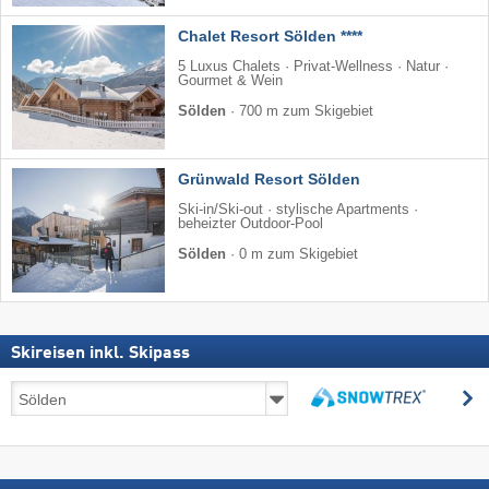
Chalet Resort Sölden ****
5 Luxus Chalets · Privat-Wellness · Natur ·
Gourmet & Wein
Sölden
·
700 m zum Skigebiet
Grünwald Resort Sölden
Ski-in/Ski-out · stylische Apartments ·
beheizter Outdoor-Pool
Sölden
·
0 m zum Skigebiet
Skireisen inkl. Skipass
Skireisen
s
inkl.
suchen
Skipass