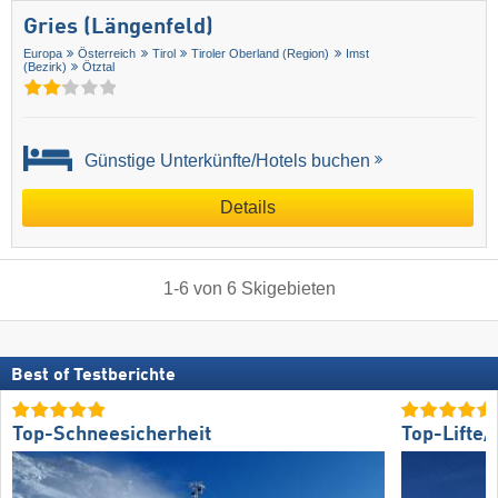
Gries (Längenfeld)
Europa
Österreich
Tirol
Tiroler Oberland (Region)
Imst
(Bezirk)
Ötztal
Günstige Unterkünfte/Hotels buchen
Details
1
-
6
von
6
Skigebieten
Best of Testberichte
Top-Schneesicherheit
Top-Lifte