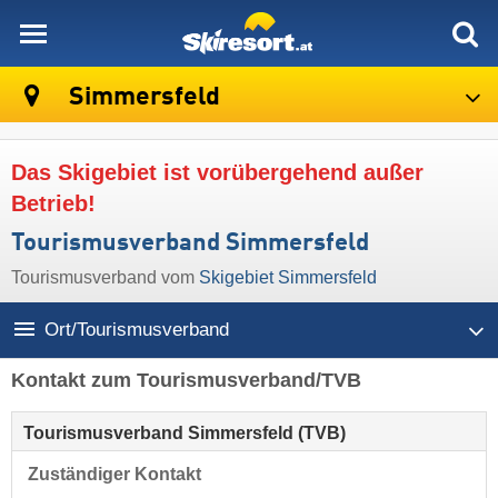
skiresort
Simmersfeld
Das Skigebiet ist vorübergehend außer
Betrieb!
Tourismusverband Simmersfeld
Tourismusverband vom
Skigebiet Simmersfeld
Ort/Tourismusverband
Kontakt zum Tourismusverband/TVB
Tourismusverband Simmersfeld (TVB)
Zuständiger Kontakt