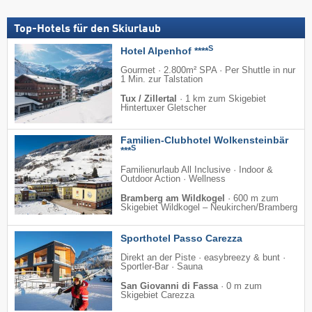
Top-Hotels für den Skiurlaub
S
Hotel Alpenhof ****
Gourmet · 2.800m² SPA · Per Shuttle in nur
1 Min. zur Talstation
Tux / Zillertal
·
1 km zum Skigebiet
Hintertuxer Gletscher
Familien-Clubhotel Wolkensteinbär
S
***
Familienurlaub All Inclusive · Indoor &
Outdoor Action · Wellness
Bramberg am Wildkogel
·
600 m zum
Skigebiet Wildkogel – Neukirchen/​Bramberg
Sporthotel Passo Carezza
Direkt an der Piste · easybreezy & bunt ·
Sportler-Bar · Sauna
San Giovanni di Fassa
·
0 m zum
Skigebiet Carezza