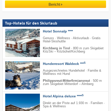
Bericht
Top-Hotels für den Skiurlaub
Hotel Sonnalp ****
Genuss · Wellness · Aktivurlaub · Gratis
Hotel-Skishuttle
Kirchberg in Tirol
·
800 m zum Skigebiet
KitzSki – Kitzbühel/​Kirchberg
S
Hunderesort Waldeck ***
Ausgezeichnetes Hundehotel · Familie &
Wellness mit Hund
Philippsreut-Mitterfirmiansreut
·
500 m
zum Skigebiet Mitterdorf – Almberg
S
Hotel Alpina deluxe ****
Direkt an der Piste auf 1.930 m · Familien ·
Spa & Wellness