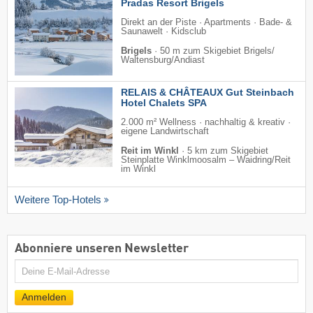
Pradas Resort Brigels
Direkt an der Piste · Apartments · Bade- &
Saunawelt · Kidsclub
Brigels
·
50 m zum Skigebiet Brigels/​
Waltensburg/​Andiast
RELAIS & CHÂTEAUX Gut Steinbach
Hotel Chalets SPA
2.000 m² Wellness · nachhaltig & kreativ ·
eigene Landwirtschaft
Reit im Winkl
·
5 km zum Skigebiet
Steinplatte Winklmoosalm – Waidring/​Reit
im Winkl
Weitere Top-Hotels
Abonniere unseren Newsletter
E-
Mail
Anmelden