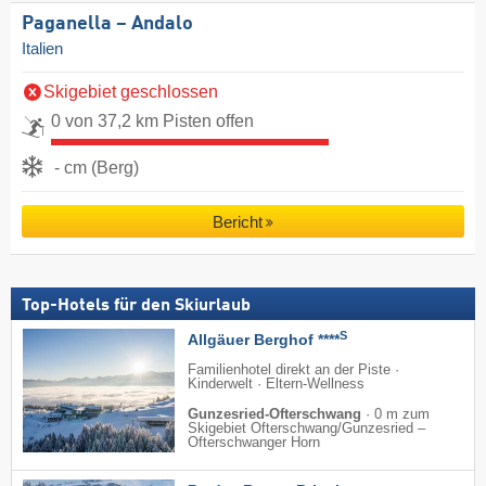
Paganella – Andalo
Italien
Skigebiet geschlossen
0 von 37,2 km Pisten offen
- cm (Berg)
Bericht
Top-Hotels für den Skiurlaub
S
Allgäuer Berghof ****
Familienhotel direkt an der Piste ·
Kinderwelt · Eltern-Wellness
Gunzesried-Ofterschwang
·
0 m zum
Skigebiet Ofterschwang/​Gunzesried –
Ofterschwanger Horn