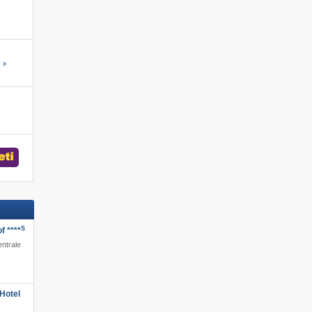
s
S
f ****
entrale
Hotel