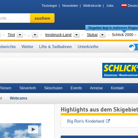
Testsieger
Newsletter
Weltrekorde
Jobs
Deuts
Skigebiet,
suchen
Region,
Skigebiet liegt in mehreren Regio
Begriffe
…
Länder
Bundesländer
Bezirke/Städte
Tourismusregione
Tirol
...
Innsbruck-Land
Stubai
Sc
 plus CITY Pass Stubai Innsbruck
,
Stubaier Alpen
,
Freizeitticket Tirol
,
Snow Card T
berichte
Wetter
Lifte & Seilbahnen
Unterkünfte
Westösterreich
,
Österreichische Alpen
,
Ostalpen
,
Alpen
,
Westeuropa
,
Mitteleuro
Tipps
für
den
Skiur
 Reisen
Skiverleih
Skischulen
Events
Anreise
Kontakt
ht
Webcams
Highlights aus dem Skigebie
Big Ron's Kinderland