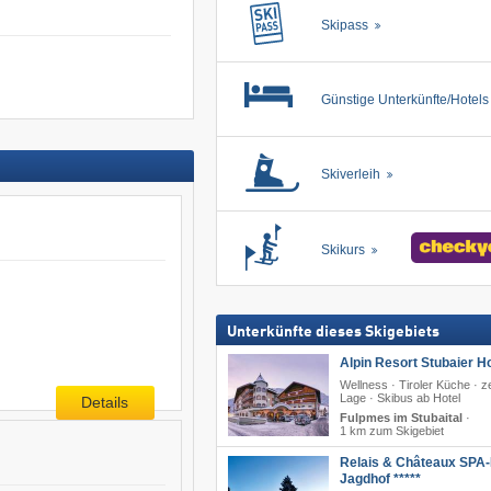
Skipass
Günstige Unterkünfte/Hotel
Skiverleih
Skikurs
Unterkünfte dieses Skigebiets
Alpin Resort Stubaier Ho
Wellness · Tiroler Küche · z
Lage · Skibus ab Hotel
Details
Fulpmes im Stubaital
·
1 km zum Skigebiet
Relais & Châteaux SPA-
Jagdhof *****