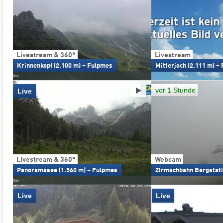
Livestream & 360°
Livestream
Krinnenkopf (2.100 m) – Fulpmes
Mitterjoch (2.111 m) –
vor 1 Stunde
Live
Livestream & 360°
Webcam
Panoramasee (1.560 m) – Fulpmes
Zirmachbahn Bergstati
Live
Live