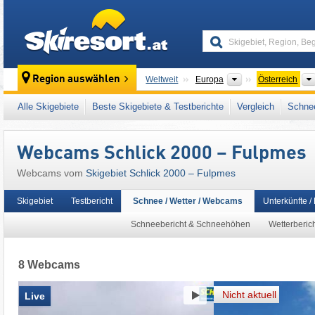
skiresort
Kontinente
Region auswählen
Weltweit
Europa
Österreich
Dieses Skigebiet liegt auch in:
Stubaital
,
SKI
Alle Skigebiete
Beste Skigebiete & Testberichte
Vergleich
Schnee
Tiroler Alpen
,
Zentrale Ostalpen
,
Indy Pass
,
Europäische Union
Webcams Schlick 2000 – Fulpmes
Webcams vom
Skigebiet Schlick 2000 – Fulpmes
Skigebiet
Testbericht
Schnee / Wetter / Webcams
Unterkünfte /
Schneebericht & Schneehöhen
Wetterberic
8 Webcams
Nicht aktuell
Live