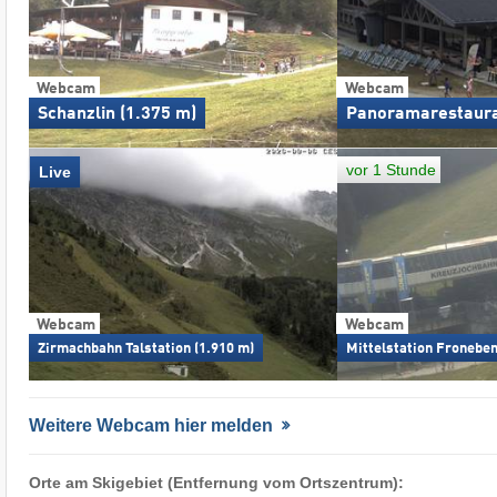
Webcam
Webcam
Schanzlin (1.375 m)
Panoramarestaur
vor 1 Stunde
Live
Webcam
Webcam
Zirmachbahn Talstation (1.910 m)
Mittelstation Froneben
Weitere Webcam hier melden
Orte am Skigebiet (Entfernung vom Ortszentrum):