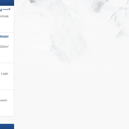
S
f ****
entrale
Hotel
3.000m²
e Lage ·
iswert