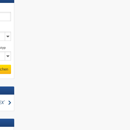
styp
chen
suchen