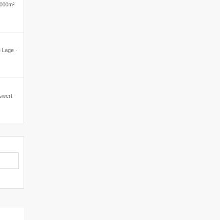
3.000m²
e Lage ·
iswert