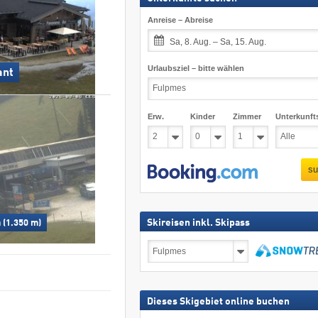
Anreise – Abreise
Sa, 8. Aug. – Sa, 15. Aug.
Urlaubsziel – bitte wählen
ant
Erw.
Kinder
Zimmer
Unterkunft
su
Skireisen inkl. Skipass
 (1.350 m)
Skireisen
inkl.
Skipass
suchen
Dieses Skigebiet online buchen