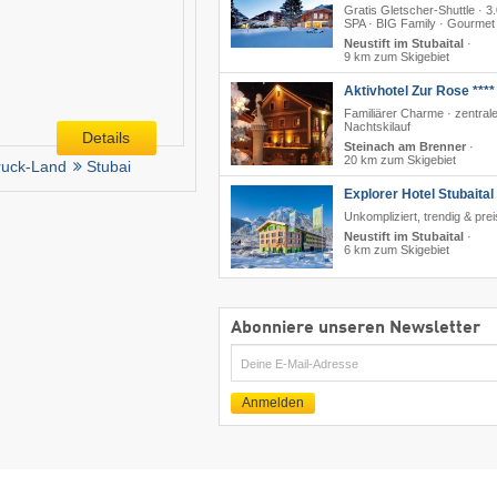
Gratis Gletscher-Shuttle · 
SPA · BIG Family · Gourmet
Neustift im Stubaital
·
9 km zum Skigebiet
Aktivhotel Zur Rose ****
Familiärer Charme · zentral
Nachtskilauf
Details
Steinach am Brenner
·
20 km zum Skigebiet
ruck-Land
Stubai
Explorer Hotel Stubaital
Unkompliziert, trendig & pre
Neustift im Stubaital
·
6 km zum Skigebiet
Abonniere unseren Newsletter
E-
Mail
Anmelden