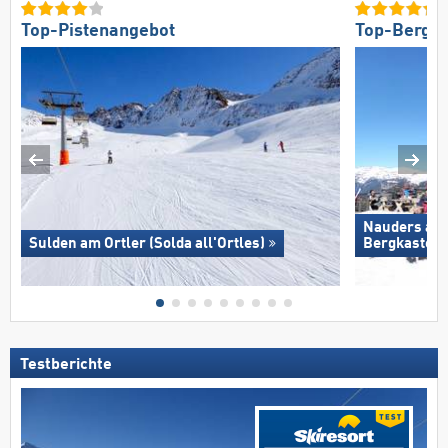
Top-Pistenangebot
Top-Bergre
Nauders am
Sulden am Ortler (Solda all'Ortles)
Bergkastel
Testberichte