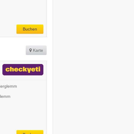
Buchen
Karte
terglemm
rglemm