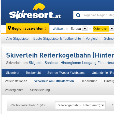
skiresort
Kontinente
Region auswählen
Weltweit
Europa
Österreich
Kontinente
Weltweit
Europa
Österreich
Alle Skigebiete
Beste Skigebiete & Testberichte
Vergleich
Schnee
Kontinente
Weltweit
Europa
Österreich
Dieses Skigebiet liegt auch in:
Leoganger Ta
Skiverleih Reiterkogelbahn (Hint
SuperSkiCard
,
Epic Pass
,
Tiroler Alpen
,
Zen
Skiverleih am
Skigebiet Saalbach Hinterglemm Leogang Fieberbrun
Mitteleuropa
,
Europäische Union
Skigebiet
Testbericht
Schnee / Wetter / Webcams
Unterkünfte / R
Verleihstationen
Skiverleih am Lift/Talstation
Fieberbrunn
Hinter
Vorderglemm
Skibekleidung
Schönleitenbahn 1 (Vor…
1