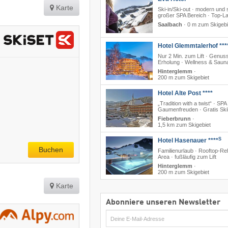
Karte
Ski-in/Ski-out · modern und s
großer SPA Bereich · Top-L
Saalbach
·
0 m zum Skigebi
Hotel Glemmtalerhof ***
Nur 2 Min. zum Lift · Genus
Erholung · Wellness & Saun
Hinterglemm
·
200 m zum Skigebiet
Hotel Alte Post ****
„Tradition with a twist“ · SPA 
Gaumenfreuden · Gratis Sk
Fieberbrunn
·
1,5 km zum Skigebiet
S
Hotel Hasenauer ****
Buchen
Familienurlaub · Rooftop-Re
Area · fußläufig zum Lift
Hinterglemm
·
200 m zum Skigebiet
Karte
Abonniere unseren Newsletter
E-
Mail