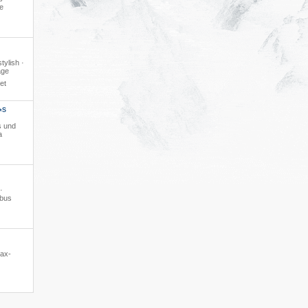
e
tylish ·
age
et
S
*
s und
a
·
ibus
lax-