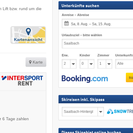
Unterkünfte suchen
m Lift bzw. rund um die
Anreise – Abreise
Sa, 8. Aug. – Sa, 15. Aug.
Urlaubsziel – bitte wählen
Kartenansicht
Erw.
Kinder
Zimmer
Unterkunft
Karte
su
Skireisen inkl. Skipass
Skireisen
inkl.
Skipass
suchen
r 6 Tage zahlen
Dieses Skigebiet online buchen