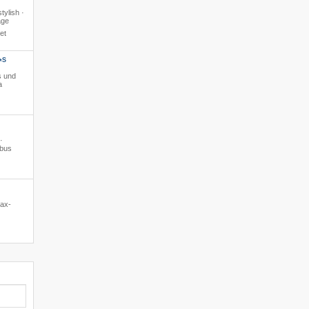
tylish ·
age
et
S
*
s und
a
·
ibus
lax-