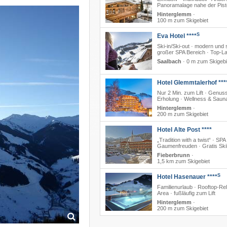
Panoramalage nahe der Pist
Hinterglemm
·
100 m zum Skigebiet
S
Eva Hotel ****
Ski-in/Ski-out · modern und s
großer SPA Bereich · Top-L
Saalbach
·
0 m zum Skigebi
Hotel Glemmtalerhof ***
Nur 2 Min. zum Lift · Genus
Erholung · Wellness & Saun
Hinterglemm
·
200 m zum Skigebiet
Hotel Alte Post ****
„Tradition with a twist“ · SPA 
Gaumenfreuden · Gratis Sk
Fieberbrunn
·
1,5 km zum Skigebiet
S
Hotel Hasenauer ****
Familienurlaub · Rooftop-Re
Area · fußläufig zum Lift
Hinterglemm
·
200 m zum Skigebiet