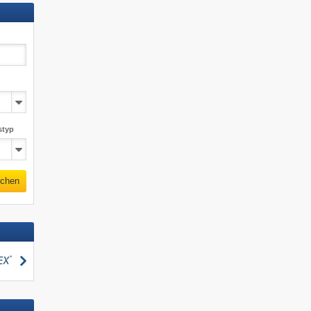
styp
chen
suchen