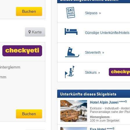
Buchen
Skipass
Karte
Günstige Unterkünfte/Hotel
Skiverleih
Hinterglemm
Skikurs
lemm
Unterkünfte dieses Skigebiets
S
Hotel Alpin Juwel ****
Exklusiv - Individuell - Ander
Panoramalage nahe der Pist
Buchen
Hinterglemm
·
100 m zum Skigebiet
S
Eva Hotel ****