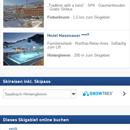
„Tradition with a twist“ · SPA · Gaumenfreuden
· Gratis Skibus
Fieberbrunn
·
1,5 km zum Skigebiet
S
Hotel Hasenauer ****
Familienurlaub · Rooftop-Relax-Area · fußläufig
zum Lift
Hinterglemm
·
200 m zum Skigebiet
Skireisen inkl. Skipass
Skireisen
s
inkl.
suchen
Skipass
Dieses Skigebiet online buchen