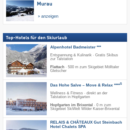
Murau
anzeigen
Top-Hotels für den Skiurlaub
Alpenhotel Badmeister ***
Entspannung & Kulinarik · Gratis Skibus
zur Talstation
Flattach
·
500 m zum Skigebiet Mölltaler
Gletscher
S
Das Hohe Salve – Move & Relax ****
Wellness & Fitness · direkt an der
Talstation in Hopfgarten
Hopfgarten im Brixental
·
0 m zum
Skigebiet SkiWelt Wilder Kaiser-Brixental
RELAIS & CHÂTEAUX Gut Steinbach
Hotel Chalets SPA