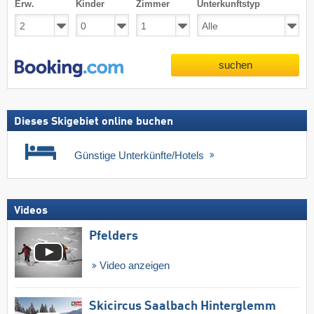
Erw.
Kinder
Zimmer
Unterkunftstyp
suchen
Dieses Skigebiet online buchen
Günstige Unterkünfte/Hotels
Videos
Pfelders
Video anzeigen
Skicircus Saalbach Hinterglemm