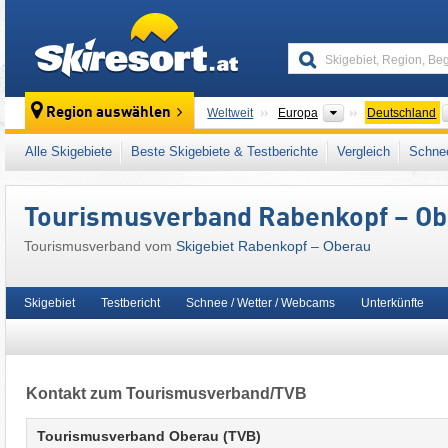
skiresort
Kontinente
Region auswählen
Weltweit
Europa
Deutschland
Dieses Skigebiet liegt auch in:
Ammergauer A
Alle Skigebiete
Beste Skigebiete & Testberichte
Vergleich
Schnee
Südbayern
,
Nördliche Ostalpen
,
Süddeutsc
Tourismusverband Rabenkopf – O
Tourismusverband vom
Skigebiet Rabenkopf – Oberau
Skigebiet
Testbericht
Schnee / Wetter / Webcams
Unterkünfte
Kontakt zum Tourismusverband/TVB
Tourismusverband Oberau (TVB)