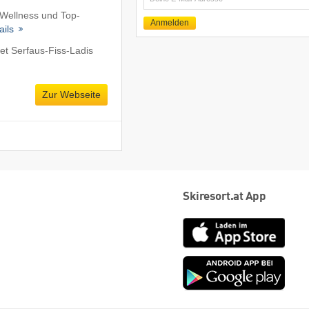
Mail
 Wellness und Top-
Anmelden
ails
et Serfaus-Fiss-Ladis
Zur Webseite
Skiresort.at App
App
Store
Goog
play