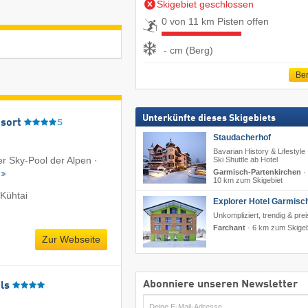
Skigebiet geschlossen
0 von 11 km Pisten offen
- cm (Berg)
Ber
Unterkünfte dieses Skigebiets
sort
S
Staudacherhof
Bavarian History & Lifestyle 
er Sky-Pool der Alpen ·
Ski Shuttle ab Hotel
Garmisch-Partenkirchen
·
10 km zum Skigebiet
Kühtai
Explorer Hotel Garmisc
Unkompliziert, trendig & pre
Farchant
·
6 km zum Skigeb
Zur Webseite
Abonniere unseren Newsletter
ls
E-