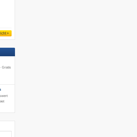
icht
· Gratis
h
iswert
iet