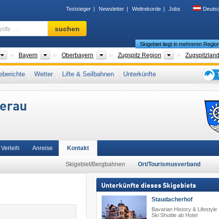
Testsieger
Newsletter
Weltrekorde
Jobs
Deuts
Skigebiet,
suchen
Region,
Skigebiet liegt in mehreren Regio
Begriffe
…
Länder
Bundesländer
Bezirke
Tourismusregio
Bayern
Oberbayern
Zugspitz Region
Zugspitzlan
lpen (Gebirge)
,
Garmisch-Partenkirchen
,
Bayerisches Oberland
,
Deutsche Alpe
berichte
Wetter
Lifte & Seilbahnen
Unterkünfte
hland
,
Ostalpen
,
Alpen
,
Westeuropa
,
Mitteleuropa
,
Europäische Union
Tipps
für
berau
den
Skiur
Verleih
Anreise
Kontakt
Skigebiet/Bergbahnen
Ort/Tourismusverband
Unterkünfte dieses Skigebiets
Staudacherhof
Bavarian History & Lifestyle 
Ski Shuttle ab Hotel