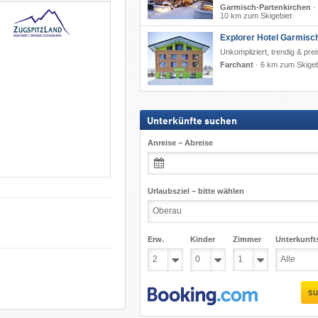
Garmisch-Partenkirchen
·
10 km zum Skigebiet
Explorer Hotel Garmisc
Unkompliziert, trendig & pre
Farchant
·
6 km zum Skigeb
Unterkünfte suchen
Anreise – Abreise
Urlaubsziel – bitte wählen
Erw.
Kinder
Zimmer
Unterkunft
su