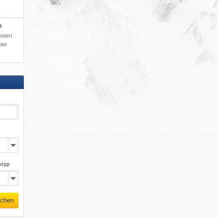
h
iswert
iet
styp
chen