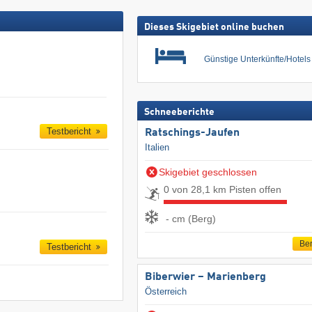
Dieses Skigebiet online buchen
Günstige Unterkünfte/Hotel
Schneeberichte
Testbericht
Ratschings-Jaufen
Italien
Skigebiet geschlossen
0 von 28,1 km Pisten offen
- cm (Berg)
Ber
Testbericht
Biberwier – Marienberg
Österreich