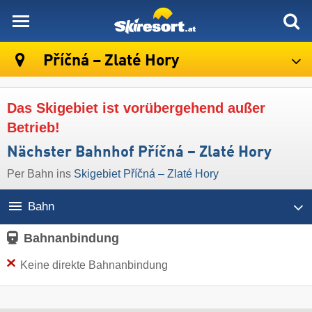
skiresort
Příčná – Zlaté Hory
Das Skigebiet ist vorübergehend außer
Betrieb!
Nächster Bahnhof Příčná – Zlaté Hory
Per Bahn ins
Skigebiet Příčná – Zlaté Hory
Bahn
Bahnanbindung
Keine direkte Bahnanbindung