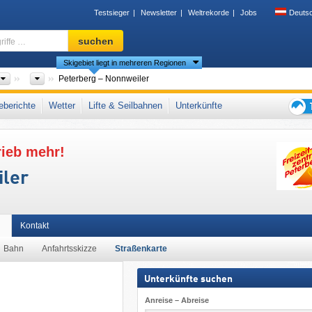
Testsieger
Newsletter
Weltrekorde
Jobs
Deuts
Skigebiet,
suchen
Region,
Skigebiet liegt in mehreren Regionen
Begriffe
…
Länder
Bundesländer
Peterberg – Nonnweiler
einisches Schiefergebirge
,
Westdeutschland
,
Deutsche Mittelgebirge
,
Westeurop
berichte
Wetter
Lifte & Seilbahnen
Unterkünfte
Tipps
für
rieb mehr!
den
Skiur
iler
Kontakt
Bahn
Anfahrtsskizze
Straßenkarte
Unterkünfte suchen
Anreise – Abreise