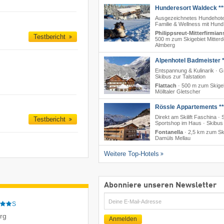
Hunderesort Waldeck **
Ausgezeichnetes Hundehote
Familie & Wellness mit Hund
Philippsreut-Mitterfirmian
Testbericht
500 m zum Skigebiet Mitterd
Almberg
Alpenhotel Badmeister *
Entspannung & Kulinarik · G
Skibus zur Talstation
Flattach
·
500 m zum Skige
Mölltaler Gletscher
Rössle Appartements **
Direkt am Skilift Faschina · 
Testbericht
Sportshop im Haus · Skibus
Fontanella
·
2,5 km zum Sk
Damüls Mellau
Weitere Top-Hotels
Abonniere unseren Newsletter
E-
S
Mail
erg
Anmelden