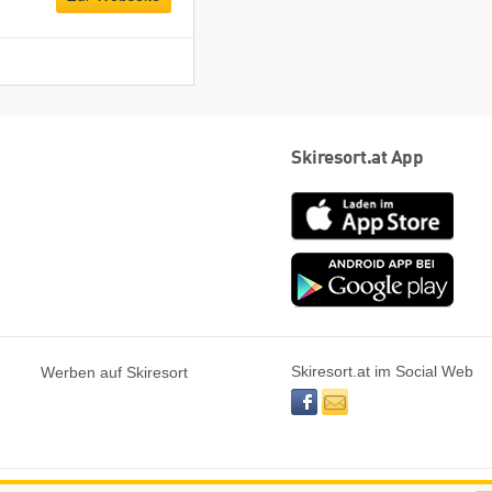
Skiresort.at App
App
Store
Goog
play
Skiresort.at im Social Web
Werben auf Skiresort
facebook
newsletter