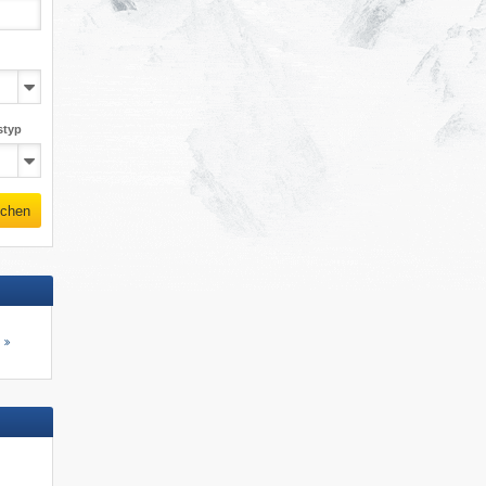
styp
chen
s