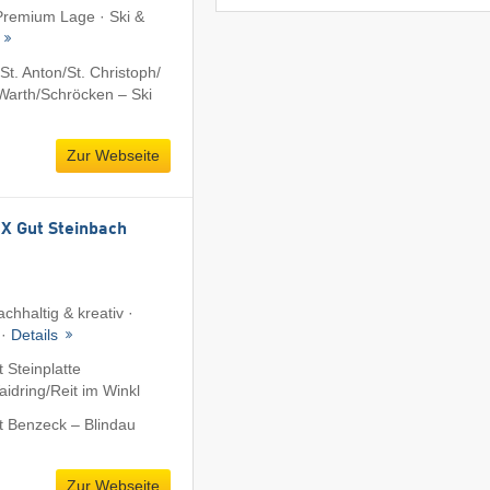
 Premium Lage · Ski &
t
t. Anton/​St. Christoph/​
​Warth/​Schröcken – Ski
Zur Webseite
 Gut Steinbach
chhaltig & kreativ ·
 ·
Details
 Steinplatte
dring/​Reit im Winkl
t Benzeck – Blindau
Zur Webseite