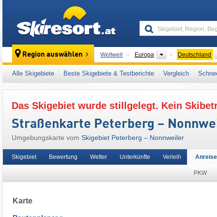
skiresort
Kontinente
Region auswählen
Weltweit
Europa
Deutschland
Dieses Skigebiet liegt auch in:
Hunsrück
,
Rh
Alle Skigebiete
Beste Skigebiete & Testberichte
Vergleich
Schnee
Mitteleuropa
,
Europäische Union
Das Skigebiet wurde stillgelegt. Kein Skibet
Straßenkarte Peterberg – Nonnwe
Umgebungskarte vom
Skigebiet Peterberg – Nonnweiler
Skigebiet
Bewertung
Wetter
Unterkünfte
Verleih
Anreise
PKW
Karte