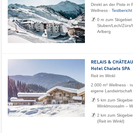
Direkt an der Piste in
Wellness ·
Testberich
0 m zum Skigebiet S
Stuben/​Lech/​Zürs/
Arlberg
RELAIS & CHÂTEAUX
Hotel Chalets SPA
Reit im Winkl
2.000 m² Wellness · na
eigene Landwirtschaft
5 km zum Skigebiet
Winklmoosalm – Wai
2 km zum Skigebie
(Reit im Winkl)