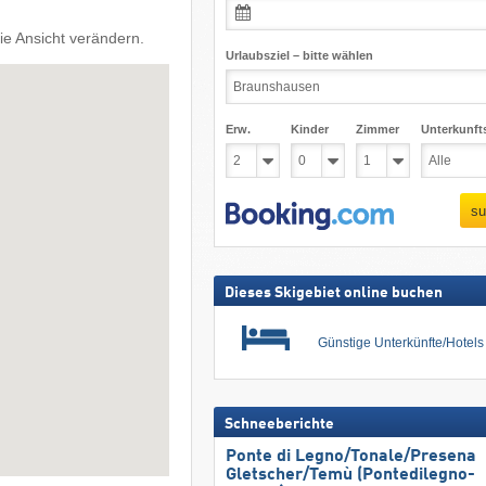
ie Ansicht verändern.
Urlaubsziel – bitte wählen
Erw.
Kinder
Zimmer
Unterkunft
su
Dieses Skigebiet online buchen
Günstige Unterkünfte/Hotel
Schneeberichte
Ponte di Legno/​Tonale/​Presena
Gletscher/​Temù (Pontedilegno-