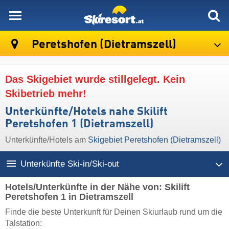
skiresort
Peretshofen (Dietramszell)
Das Skigebiet wurde stillgelegt. Kein
Skibetrieb mehr!
Unterkünfte/Hotels nahe Skilift
Peretshofen 1 (Dietramszell)
Unterkünfte/Hotels am
Skigebiet Peretshofen (Dietramszell)
Unterkünfte Ski-in/Ski-out
Hotels/Unterkünfte in der Nähe von: Skilift
Peretshofen 1 in Dietramszell
Finde die beste Unterkunft für Deinen Skiurlaub rund um die
Talstation: