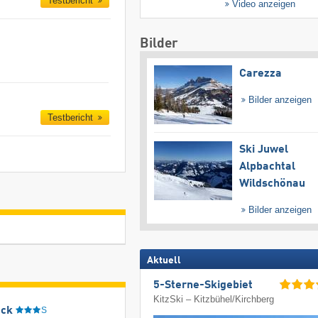
Testbericht
Video anzeigen
Bilder
Carezza
Bilder anzeigen
Testbericht
Ski Juwel
Alpbachtal
Wildschönau
Bilder anzeigen
Aktuell
5-Sterne-Skigebiet
KitzSki – Kitzbühel/​Kirchberg
eck
S