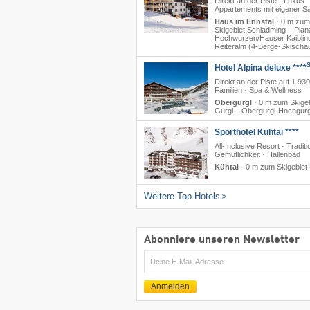
Direkt an der Piste · Luxus
Appartements mit eigener S
Haus im Ennstal
·
0 m zum
Skigebiet Schladming – Planai
Hochwurzen/​Hauser Kaibling
Reiteralm (4-Berge-Skischa
Hotel Alpina deluxe ****
Direkt an der Piste auf 1.930
Familien · Spa & Wellness
Obergurgl
·
0 m zum Skigeb
Gurgl – Obergurgl-Hochgurg
Sporthotel Kühtai ****
All-Inclusive Resort · Traditi
Gemütlichkeit · Hallenbad
Kühtai
·
0 m zum Skigebiet 
Weitere Top-Hotels
Abonniere unseren Newsletter
E-
Mail
Anmelden