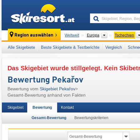
skiresort
Kontinente
Region auswählen
Weltweit
Europa
Tschechien
Alle Skigebiete
Beste Skigebiete & Testberichte
Vergleich
Schnee
Das Skigebiet wurde stillgelegt. Kein Skibet
Bewertung Pekařov
Bewertung vom
Skigebiet Pekařov
>
Gesamt-Bewertung anhand von Fakten
Skigebiet
Bewertung
Kontakt
Gesamt-Bewertung
Bewertungskriterien