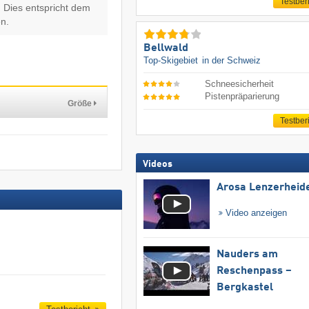
Testber
 Dies entspricht dem
n.
Bellwald
Top-Skigebiet
in der Schweiz
Schneesicherheit
Pistenpräparierung
Größe
Testber
Videos
Arosa Lenzerheid
Video anzeigen
Nauders am
Reschenpass –
Bergkastel