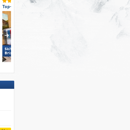
Top-Umweltfreundlichkeit
Top für Könner/Freerider
SkiWelt Wilder Kaiser-
Loser – Altaussee
Brixental