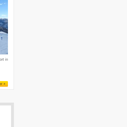
rt in
er