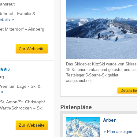
iansreut
ehotel · Familie &
etails
t Mitterdorf – Almberg
Zur Webseite
Das Skigebiet KitzSki wurde von Skireso
S
18 Kriterien umfassend getestet und als
Testsieger 5-Sterne-Skigebiet
erg
ausgezeichnet.
 Premium Lage · Ski &
Details hi
t
t. Anton/​St. Christoph/​
Pistenpläne
​Warth/​Schröcken – Ski
Arber
Zur Webseite
Plan anzeigen