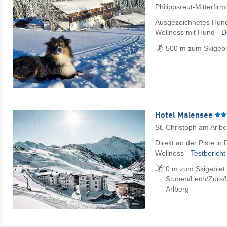
Philippsreut-Mitterfirm
Ausgezeichnetes Hund
Wellness mit Hund ·
D
500 m zum Skigebie
Hotel Maiensee
St. Christoph am Arlb
Direkt an der Piste in
Wellness ·
Testberich
0 m zum Skigebiet S
Stuben/​Lech/​Zürs/
Arlberg