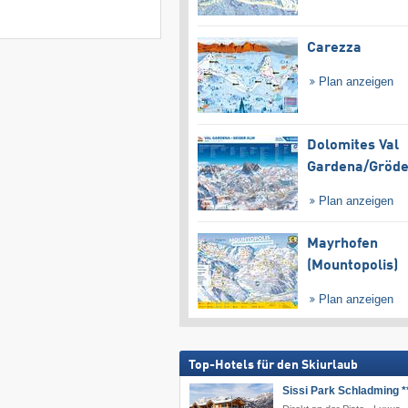
Carezza
Plan anzeigen
Dolomites Val
Gardena/​Gröd
Plan anzeigen
Mayrhofen
(Mountopolis)
Plan anzeigen
Top-Hotels für den Skiurlaub
Sissi Park Schladming *