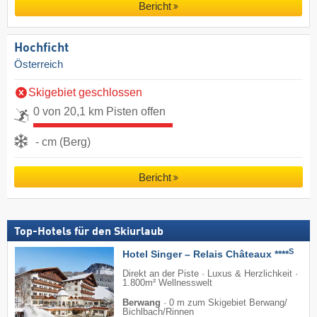
Bericht
Hochficht
Österreich
Skigebiet geschlossen
0 von 20,1 km Pisten offen
- cm (Berg)
Bericht
Top-Hotels für den Skiurlaub
S
Hotel Singer – Relais Châteaux ****
Direkt an der Piste · Luxus & Herzlichkeit ·
1.800m² Wellnesswelt
Berwang
·
0 m zum Skigebiet Berwang/​
Bichlbach/​Rinnen