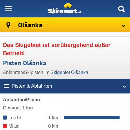
skiresort
Olšanka
Das Skigebiet ist vorübergehend außer
Betrieb!
Pisten Olšanka
Abfahrten/Skipisten im
Skigebiet Olšanka
Pisten & Abfahrten
Abfahrten/Pisten
Gesamt: 1 km
Leicht
1 km
Mittel
0 km