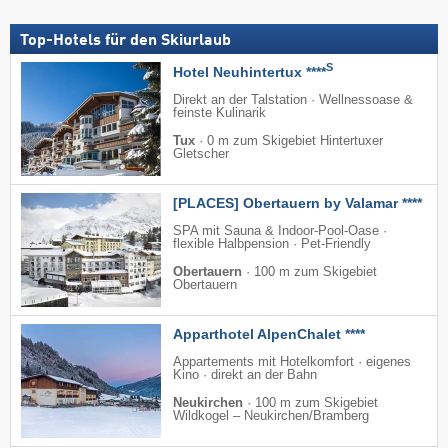
Top-Hotels für den Skiurlaub
S
Hotel Neuhintertux ****
Direkt an der Talstation · Wellnessoase &
feinste Kulinarik
Tux
·
0 m zum Skigebiet Hintertuxer
Gletscher
[PLACES] Obertauern by Valamar ****
SPA mit Sauna & Indoor-Pool-Oase ·
flexible Halbpension · Pet-Friendly
Obertauern
·
100 m zum Skigebiet
Obertauern
Apparthotel AlpenChalet ****
Appartements mit Hotelkomfort · eigenes
Kino · direkt an der Bahn
Neukirchen
·
100 m zum Skigebiet
Wildkogel – Neukirchen/​Bramberg