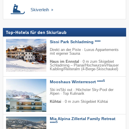
Skiverleih
Top-Hotels für den Skiurlaub
Sissi Park Schladming ****
Direkt an der Piste · Luxus Appartements
mit eigener Sauna
Haus im Ennstal
·
0 m zum Skigebiet
Schladming – Planai/​Hochwurzen/​Hauser
Kaibling/​Reiteralm (4-Berge-Skischaukel)
S
Mooshaus Winterresort ****
Ski in/Ski out · Höchster Sky-Pool der
Alpen · Top Kulinarik
Kühtai
·
0 m zum Skigebiet Kühtai
Mia Alpina Zillertal Family Retreat
S
****