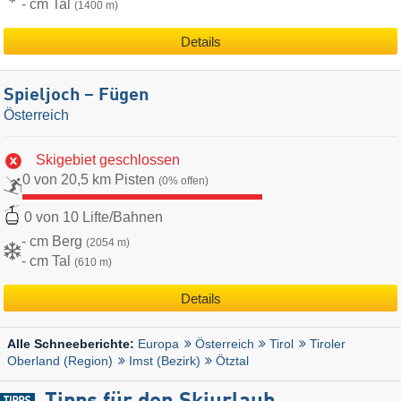
- cm Tal
(1400 m)
Details
Spieljoch – Fügen
Österreich
Skigebiet geschlossen
0 von 20,5 km Pisten
(0% offen)
0 von 10 Lifte/Bahnen
- cm Berg
(2054 m)
- cm Tal
(610 m)
Details
Europa
Österreich
Tirol
Tiroler
Alle Schneeberichte:
Oberland (Region)
Imst (Bezirk)
Ötztal