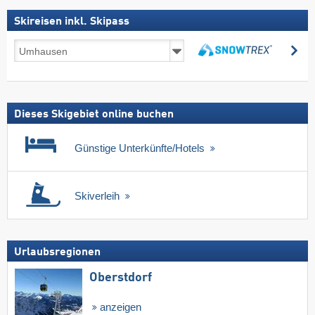
Skireisen inkl. Skipass
Skireisen
su
inkl.
suchen
Skipass
Dieses Skigebiet online buchen
Günstige Unterkünfte/Hotels
Skiverleih
Urlaubsregionen
Oberstdorf
anzeigen