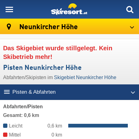
skiresort
Neunkircher Höhe
Das Skigebiet wurde stillgelegt. Kein
Skibetrieb mehr!
Pisten Neunkircher Höhe
Abfahrten/Skipisten im
Skigebiet Neunkircher Höhe
Pisten & Abfahrten
Abfahrten/Pisten
Gesamt: 0,6 km
Leicht
0,6 km
Mittel
0 km