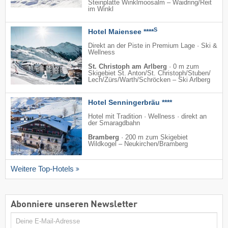
Steinplatte Winklmoosalm – Waidring/​Reit
im Winkl
S
Hotel Maiensee ****
Direkt an der Piste in Premium Lage · Ski &
Wellness
St. Christoph am Arlberg
·
0 m zum
Skigebiet St. Anton/​St. Christoph/​Stuben/​
Lech/​Zürs/​Warth/​Schröcken – Ski Arlberg
Hotel Senningerbräu ****
Hotel mit Tradition · Wellness · direkt an
der Smaragdbahn
Bramberg
·
200 m zum Skigebiet
Wildkogel – Neukirchen/​Bramberg
Weitere Top-Hotels
Abonniere unseren Newsletter
E-