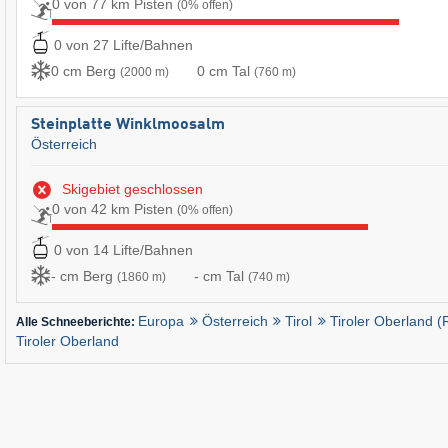
0 von 77 km Pisten
(0% offen)
0 von 27 Lifte/Bahnen
0 cm Berg
0 cm Tal
(2000 m)
(760 m)
Steinplatte Winklmoosalm
Österreich
Skigebiet geschlossen
0 von 42 km Pisten
(0% offen)
0 von 14 Lifte/Bahnen
- cm Berg
- cm Tal
(1860 m)
(740 m)
Europa
Österreich
Tirol
Tiroler Oberland (
Alle Schneeberichte:
Tiroler Oberland