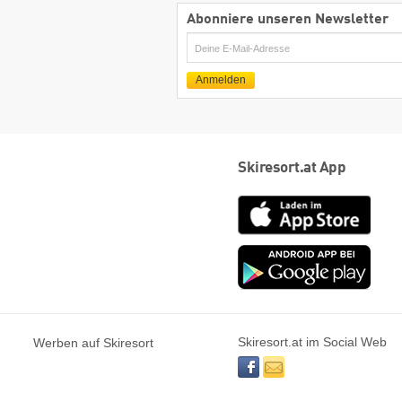
Abonniere unseren Newsletter
E-
Mail
Anmelden
Skiresort.at App
App
Store
Goog
play
Skiresort.at im Social Web
Werben auf Skiresort
facebook
newsletter