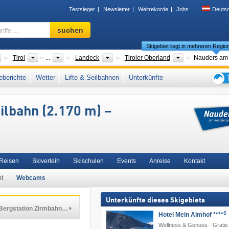
Testsieger
Newsletter
Weltrekorde
Jobs
Deuts
Skigebiet,
suchen
Region,
Skigebiet liegt in mehreren Regio
Begriffe
…
Länder
Bundesländer
Bezirke
Tourismusregi
Tirol
...
Landeck
Tiroler Oberland
s
,
Zwei Länder Skiarena
,
Oberinntal
,
Ötztaler Alpen
,
Südtirol Skiarena
,
Inntal
,
berichte
Wetter
Lifte & Seilbahnen
Unterkünfte
alpen
,
Westösterreich
,
Österreichische Alpen
,
Ostalpen
,
Alpen
,
Westeuropa
,
Tipps
für
lbahn (2.170 m) –
den
Skiur
 Reisen
Skiverleih
Skischulen
Events
Anreise
Kontakt
ht
Webcams
Unterkünfte dieses Skigebiets
Bergstation Zirmbahn…
S
Hotel Mein Almhof ****
Wellness & Genuss · Gratis