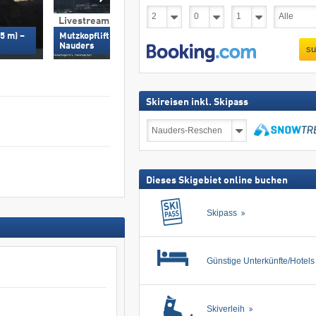
Livestream & 360°
Livestream
5 m) –
Mutzkopflift Talstation (1.350 m) –
Nauders - FlyingCa
Nauders
Nauders
su
Skireisen inkl. Skipass
Skireisen
inkl.
Skipass
suchen
Dieses Skigebiet online buchen
Skipass
Günstige Unterkünfte/Hotel
Skiverleih