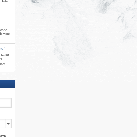
 Hotel
·
ivana-
b Hotel
hof
 Natur
te
biet
styp