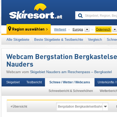
skiresort
Kontinente
Region auswählen
Weltweit
Europa
Österreich
Dieses Skigebiet liegt auch in:
Reschenpas
Alle Skigebiete
Beste Skigebiete & Testberichte
Vergleich
Schnee
Snow Card Tirol
,
Tiroler Alpen
,
Zentrale Ost
Mitteleuropa
,
Europäische Union
Webcam Bergstation Bergkastelsei
Nauders
Webcam vom
Skigebiet Nauders am Reschenpass – Bergkastel
Skigebiet
Testbericht
Schnee / Wetter / Webcams
Unterkünfte /
Schneebericht & Schneehöhen
Wetterberic
Übersicht
06:46 | heute, 8. Aug.