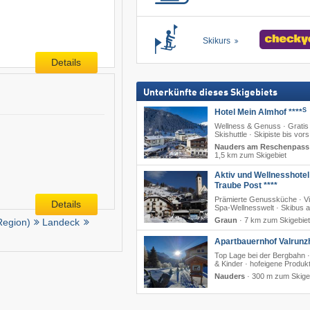
Skikurs
Details
Unterkünfte dieses Skigebiets
S
Hotel Mein Almhof ****
Wellness & Genuss · Gratis
Skishuttle · Skipiste bis vors
Nauders am Reschenpass
1,5 km zum Skigebiet
Aktiv und Wellnesshotel
Traube Post ****
Prämierte Genussküche · V
Details
Spa-Wellnesswelt · Skibus a
Graun
·
7 km zum Skigebiet
Region)
Landeck
Apartbauernhof Valrunz
Top Lage bei der Bergbahn ·
& Kinder · hofeigene Produk
Nauders
·
300 m zum Skige