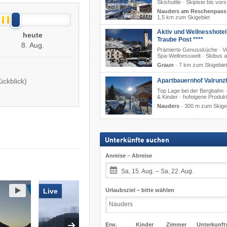
Skishuttle · Skipiste bis vors
Nauders am Reschenpass
1,5 km zum Skigebiet
Aktiv und Wellnesshotel
heute
Traube Post ****
8. Aug.
Prämierte Genussküche · V
Spa-Wellnesswelt · Skibus a
Graun
·
7 km zum Skigebiet
Apartbauernhof Valrunz
ückblick)
Top Lage bei der Bergbahn ·
& Kinder · hofeigene Produk
Nauders
·
300 m zum Skige
Unterkünfte suchen
Anreise – Abreise
Sa, 15. Aug. – Sa, 22. Aug.
FlyingCam
Urlaubsziel – bitte wählen
Live
Nicht aktuell
Erw.
Kinder
Zimmer
Unterkunft