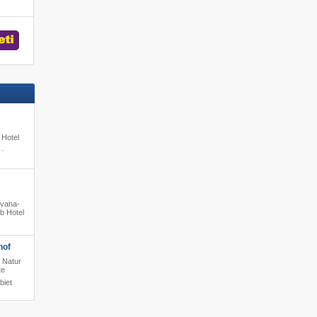
 Hotel
·
ivana-
b Hotel
hof
 Natur
te
biet