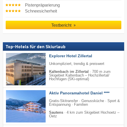
Pistenpräparierung
Schneesicherheit
Testbericht
Top-Hotels für den Skiurlaub
Explorer Hotel Zillertal
Unkompliziert, trendig & preiswert
Kaltenbach im Zillertal
·
700 m zum
Skigebiet Kaltenbach – Hochzillertal/​
Hochfügen (SKi-optimal)
Aktiv Panoramahotel Daniel ****
Gratis-Skitransfer · Genussküche · Sport &
Entspannung · Familien
Sautens
·
4 km zum Skigebiet Hochoetz –
Oetz