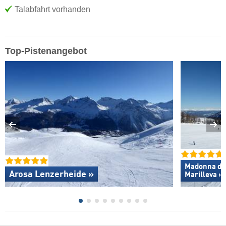
Talabfahrt vorhanden
Top-Pistenangebot
Madonna di C
Arosa Lenzerheide »
Marilleva »