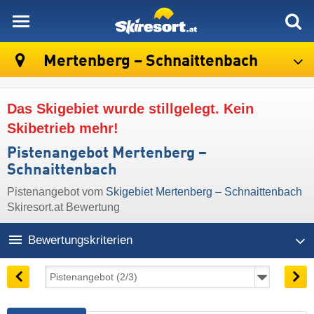
skiresort
Mertenberg – Schnaittenbach
Das Skigebiet wurde stillgelegt. Kein
Skibetrieb mehr!
Pistenangebot Mertenberg –
Schnaittenbach
Pistenangebot vom
Skigebiet Mertenberg – Schnaittenbach
Skiresort.at Bewertung
Bewertungskriterien