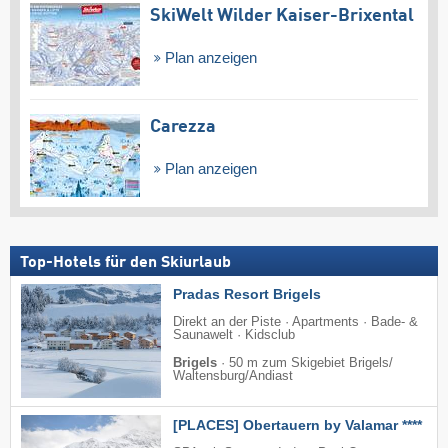
SkiWelt Wilder Kaiser-Brixental
Plan anzeigen
Carezza
Plan anzeigen
Top-Hotels für den Skiurlaub
Pradas Resort Brigels
Direkt an der Piste · Apartments · Bade- &
Saunawelt · Kidsclub
Brigels
·
50 m zum Skigebiet Brigels/​
Waltensburg/​Andiast
[PLACES] Obertauern by Valamar ****