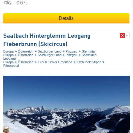
€ 67,-
Details
Saalbach Hinterglemm Leogang
Fieberbrunn (Skicircus)
Europa
Österreich
Salzburger Land
Pinzgau
Glemmtal
Europa
Österreich
Salzburger Land
Pinzgau
Saalfelden
Leogang
Europa
Österreich
Tirol
Tiroler Unterland
Kitzbüheler Alpen
Pillerseetal