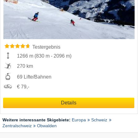
Testergebnis
1266 m
(
830 m
-
2096 m
)
270 km
69 Lifte/Bahnen
€ 79,-
Details
Weitere interessante Skigebiete:
Europa
Schweiz
Zentralschweiz
Obwalden