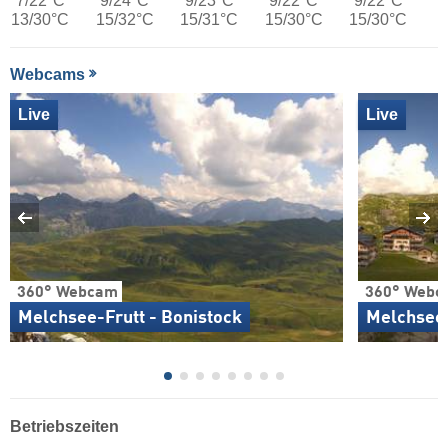
7/22°C
9/24°C
9/23°C
9/22°C
9/22°C
13/30°C
15/32°C
15/31°C
15/30°C
15/30°C
Webcams
Live
Live
360° Webcam
360° Webc
Melchsee-Frutt - Bonistock
Melchsee-
Betriebszeiten