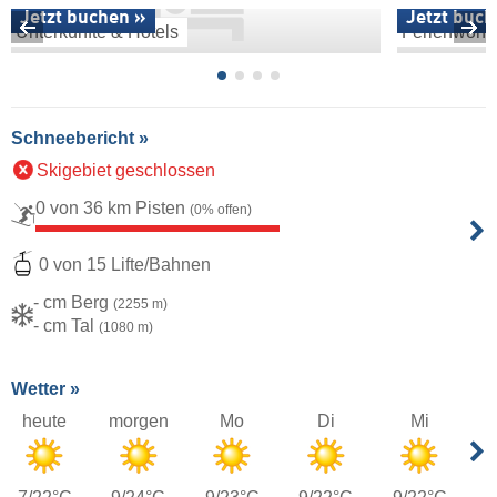
Jetzt buchen »
Jetzt buch
Unterkünfte & Hotels
Ferienwoh
Schneebericht »
Skigebiet geschlossen
0 von 36 km Pisten
(0% offen)
0 von 15 Lifte/Bahnen
- cm Berg
(2255 m)
- cm Tal
(1080 m)
Wetter »
heute
morgen
Mo
Di
Mi