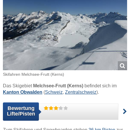
Skifahren Melchsee-Frutt (Kerns)
Das Skigebiet
Melchsee-Frutt (Kerns)
befindet sich im
Kanton Obwalden
(
Schweiz
,
Zentralschweiz
).
Bewertung
Lifte/Pisten
Zum Skifahren und Snowboarden stehen
36 km Pisten
zur