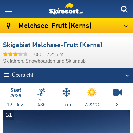
skiresort
Melchsee-Frutt (Kerns)
Skigebiet Melchsee-Frutt (Kerns)
1.080 - 2.255 m
Skifahren, Snowboarden und Skiurlaub
Übersicht
Start
2026
km
12.
Dez.
0/36
- cm
7/22°C
8
1/1