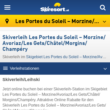
skiresort
Les Portes du Soleil – Morzine/​Avoriaz/​Les Gets/​Châtel/​Morgins/​Champéry
Skiverleih Les Portes du Soleil – Morzine/​
Avoriaz/​Les Gets/​Châtel/​Morgins/​
Champéry
Skiverleih im
Skigebiet Les Portes du Soleil – Morzine/​Avoriaz/​Les Gets/​Châtel/​Morgins/​Champéry
Verleihstationen
Skiverleih/Leihski
Jetzt online buchen bei einer Skiverleih-Station im Skigebiet
Les Portes du Soleil – Morzine/​Avoriaz/​Les Gets/​Châtel/​
Morgins/​Champéry. Attraktive Online Rabatte für den
Skiverleih Les Portes du Soleil – Morzine/​Avoriaz/​Les Gets/​