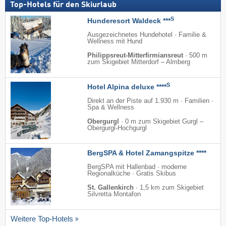
Top-Hotels für den Skiurlaub
S
Hunderesort Waldeck ***
Ausgezeichnetes Hundehotel · Familie &
Wellness mit Hund
Philippsreut-Mitterfirmiansreut
·
500 m
zum Skigebiet Mitterdorf – Almberg
S
Hotel Alpina deluxe ****
Direkt an der Piste auf 1.930 m · Familien ·
Spa & Wellness
Obergurgl
·
0 m zum Skigebiet Gurgl –
Obergurgl-Hochgurgl
BergSPA & Hotel Zamangspitze ****
BergSPA mit Hallenbad · moderne
Regionalküche · Gratis Skibus
St. Gallenkirch
·
1,5 km zum Skigebiet
Silvretta Montafon
Weitere Top-Hotels