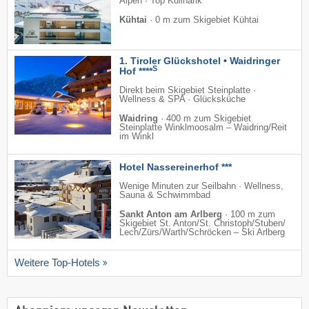
Alpen · Top Kulinarik
Kühtai
·
0 m zum Skigebiet Kühtai
1. Tiroler Glückshotel • Waidringer
S
Hof ****
Direkt beim Skigebiet Steinplatte ·
Wellness & SPA · Glücksküche
Waidring
·
400 m zum Skigebiet
Steinplatte Winklmoosalm – Waidring/​Reit
im Winkl
Hotel Nassereinerhof ***
Wenige Minuten zur Seilbahn · Wellness,
Sauna & Schwimmbad
Sankt Anton am Arlberg
·
100 m zum
Skigebiet St. Anton/​St. Christoph/​Stuben/​
Lech/​Zürs/​Warth/​Schröcken – Ski Arlberg
Weitere Top-Hotels