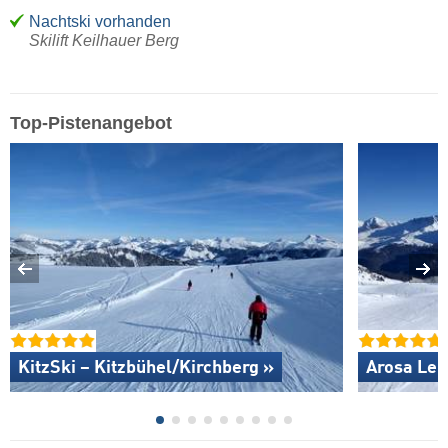
Nachtski vorhanden
Skilift Keilhauer Berg
Top-Pistenangebot
KitzSki – Kitzbühel/​Kirchberg »
Arosa Len