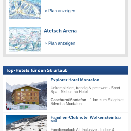
Plan anzeigen
Aletsch Arena
Plan anzeigen
Top-Hotels für den Skiurlaub
Explorer Hotel Montafon
Unkompliziert, trendig & preiswert · Sport
Spa · Skibus ab Hotel
Gaschurn/Montafon
·
1 km zum Skigebiet
Silvretta Montafon
Familien-Clubhotel Wolkensteinbär
S
***
Familienurlaub All Inclusive · Indoor &