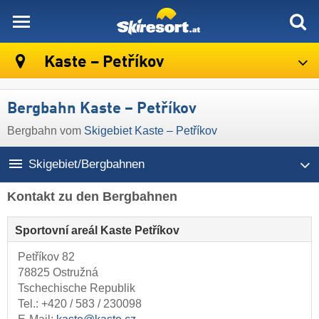
skiresort
Kaste – Petříkov
Bergbahn Kaste – Petříkov
Bergbahn vom
Skigebiet Kaste – Petříkov
Skigebiet/Bergbahnen
Kontakt zu den Bergbahnen
Sportovní areál Kaste Petříkov
Petříkov 82
78825 Ostružná
Tschechische Republik
Tel.:
+420 / 583 / 230098