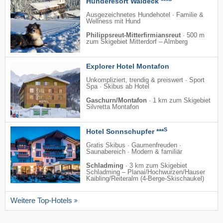
Hunderesort Waldeck ***
Ausgezeichnetes Hundehotel · Familie &
Wellness mit Hund
Philippsreut-Mitterfirmiansreut
·
500 m
zum Skigebiet Mitterdorf – Almberg
Explorer Hotel Montafon
Unkompliziert, trendig & preiswert · Sport
Spa · Skibus ab Hotel
Gaschurn/Montafon
·
1 km zum Skigebiet
Silvretta Montafon
S
Hotel Sonnschupfer ***
Gratis Skibus · Gaumenfreuden ·
Saunabereich · Modern & familiär
Schladming
·
3 km zum Skigebiet
Schladming – Planai/​Hochwurzen/​Hauser
Kaibling/​Reiteralm (4-Berge-Skischaukel)
Weitere Top-Hotels