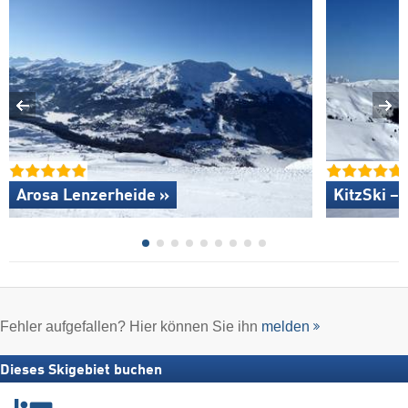
Arosa Lenzerheide »
KitzSki – 
Fehler aufgefallen? Hier können Sie ihn
melden
Dieses Skigebiet buchen