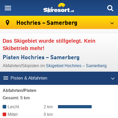
skiresort
Hochries – Samerberg
Das Skigebiet wurde stillgelegt. Kein
Skibetrieb mehr!
Pisten Hochries – Samerberg
Abfahrten/Skipisten im
Skigebiet Hochries – Samerberg
Pisten & Abfahrten
Abfahrten/Pisten
Gesamt: 5 km
Leicht
2 km
Mittel
0 km