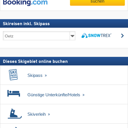
suchen
Skireisen inkl. Skipass
Skireisen
s
inkl.
suchen
Skipass
Dieses Skigebiet online buchen
Skipass
Günstige Unterkünfte/Hotels
Skiverleih