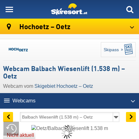
skiresort
Hochoetz – Oetz
Skipass
Webcam Balbach Wiesenlift (1.538 m) –
Oetz
Webcam vom
Skigebiet Hochoetz – Oetz
Webcams
Nicht aktuell