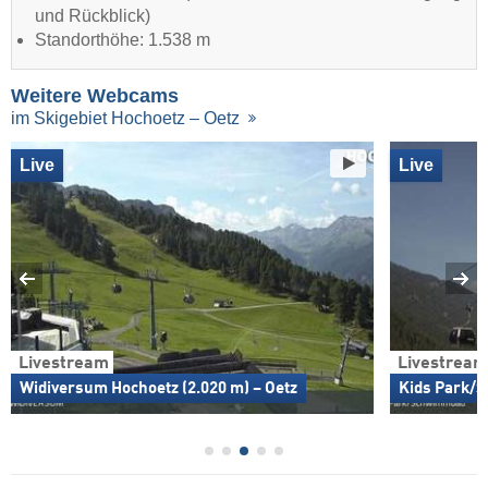
und Rückblick)
Standorthöhe: 1.538 m
Weitere Webcams
im Skigebiet Hochoetz – Oetz
Live
Live
Livestream
Livestream
Widiversum Hochoetz (2.020 m) – Oetz
Kids Park/S