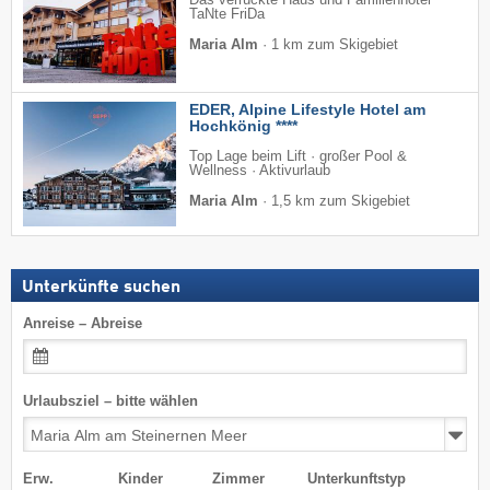
Das verrückte Haus und Familienhotel
TaNte FriDa
Maria Alm
·
1 km zum Skigebiet
EDER, Alpine Lifestyle Hotel am
Hochkönig ****
Top Lage beim Lift · großer Pool &
Wellness · Aktivurlaub
Maria Alm
·
1,5 km zum Skigebiet
Unterkünfte suchen
Anreise – Abreise
Urlaubsziel – bitte wählen
Erw.
Kinder
Zimmer
Unterkunftstyp