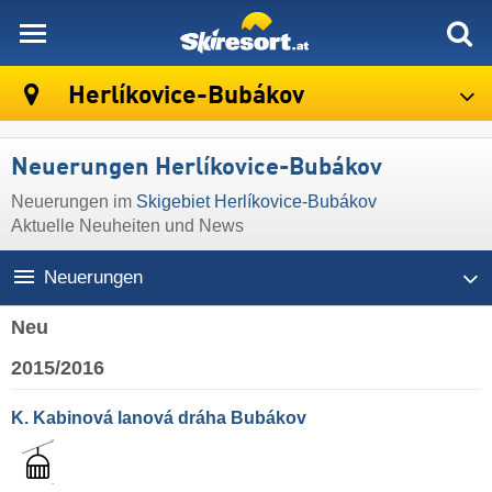
skiresort
Herlíkovice-Bubákov
Neuerungen Herlíkovice-Bubákov
Neuerungen im
Skigebiet Herlíkovice-Bubákov
Aktuelle Neuheiten und News
Neuerungen
Neu
2015/2016
K. Kabinová lanová dráha Bubákov