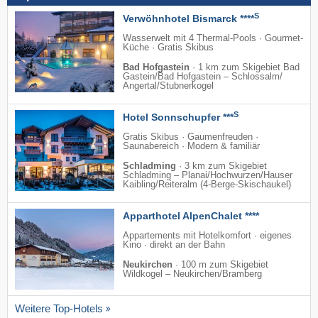
S
Verwöhnhotel Bismarck ****
Wasserwelt mit 4 Thermal-Pools · Gourmet-
Küche · Gratis Skibus
Bad Hofgastein
·
1 km zum Skigebiet Bad
Gastein/​Bad Hofgastein – Schlossalm/​
Angertal/​Stubnerkogel
S
Hotel Sonnschupfer ***
Gratis Skibus · Gaumenfreuden ·
Saunabereich · Modern & familiär
Schladming
·
3 km zum Skigebiet
Schladming – Planai/​Hochwurzen/​Hauser
Kaibling/​Reiteralm (4-Berge-Skischaukel)
Apparthotel AlpenChalet ****
Appartements mit Hotelkomfort · eigenes
Kino · direkt an der Bahn
Neukirchen
·
100 m zum Skigebiet
Wildkogel – Neukirchen/​Bramberg
Weitere Top-Hotels