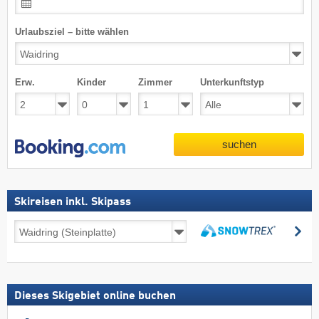
Urlaubsziel – bitte wählen
Erw.
Kinder
Zimmer
Unterkunftstyp
suchen
Skireisen inkl. Skipass
Skireisen
su
inkl.
suchen
Skipass
Dieses Skigebiet online buchen