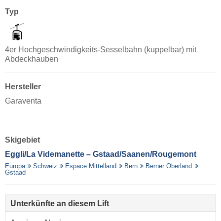
Typ
4er Hochgeschwindigkeits-Sesselbahn (kuppelbar) mit
Abdeckhauben
Hersteller
Garaventa
Skigebiet
Eggli/​La Videmanette – Gstaad/​Saanen/​Rougemont
Europa
Schweiz
Espace Mittelland
Bern
Berner Oberland
Gstaad
Unterkünfte an diesem Lift