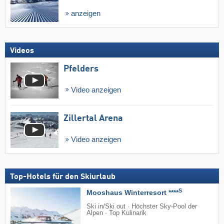
anzeigen
Videos
Pfelders
Video anzeigen
Zillertal Arena
Video anzeigen
Top-Hotels für den Skiurlaub
S
Mooshaus Winterresort ****
Ski in/Ski out · Höchster Sky-Pool der
Alpen · Top Kulinarik