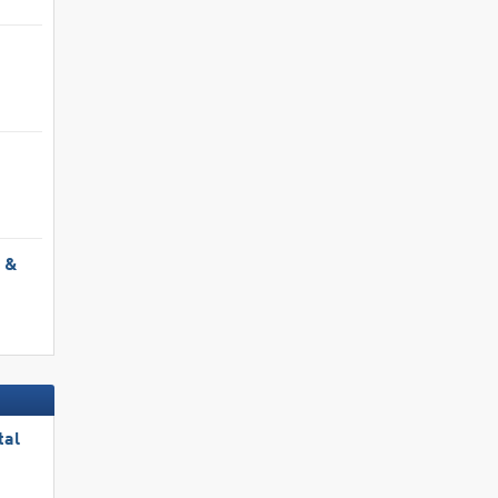
l &
tal