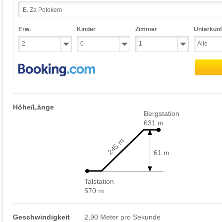
Erw.
Kinder
Zimmer
Unterkunf
Höhe/Länge
Bergstation
631 m
245 m
61 m
Talstation
570 m
Geschwindigkeit
2,90 Meter pro Sekunde