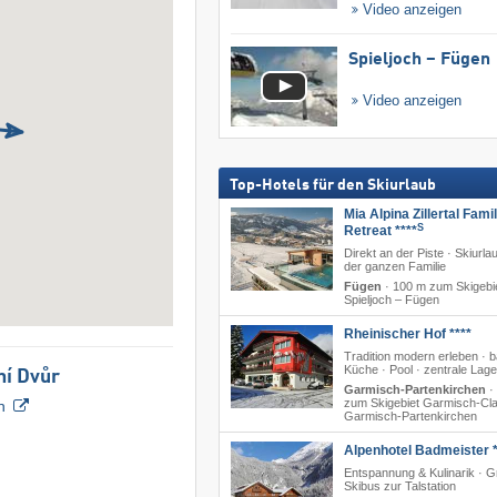
Video anzeigen
Spieljoch – Fügen
Video anzeigen
Top-Hotels für den Skiurlaub
Mia Alpina Zillertal Fami
S
Retreat ****
Direkt an der Piste · Skiurla
der ganzen Familie
Fügen
·
100 m zum Skigebi
Spieljoch – Fügen
Rheinischer Hof ****
Tradition modern erleben · b
Küche · Pool · zentrale Lage
ní Dvůr
Garmisch-Partenkirchen
·
zum Skigebiet Garmisch-Cla
n
Garmisch-Partenkirchen
Alpenhotel Badmeister *
Entspannung & Kulinarik · G
Skibus zur Talstation