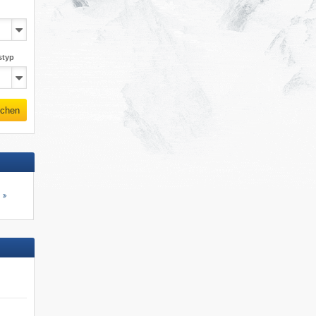
styp
chen
s