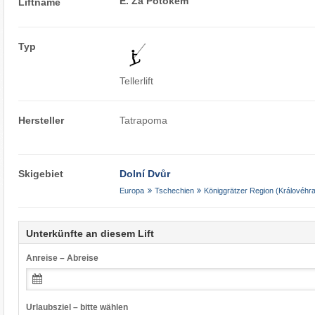
E. Za Potokem
Liftname
Typ
Tellerlift
Hersteller
Tatrapoma
Skigebiet
Dolní Dvůr
Europa
Tschechien
Königgrätzer Region (Královéhr
Unterkünfte an diesem Lift
Anreise – Abreise
Urlaubsziel – bitte wählen