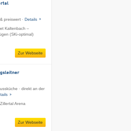
ertal
 & preiswert ·
Details
et Kaltenbach –
fügen (SKi-optimal)
Zur Webseite
gsleitner
ussküche · direkt an der
tails
illertal Arena
Zur Webseite