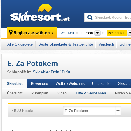
skiresort
Kontinente
Region auswählen
Weltweit
Europa
Tschechien
Dieses Skigebiet liegt auch in:
Riesengebirg
Alle Skigebiete
Beste Skigebiete & Testberichte
Vergleich
Schnee
Tschechische Sudeten
,
Sudeten (Sudety)
,
O
E. Za Potokem
Schlepplift im
Skigebiet Dolní Dvůr
Skigebiet
Bewertung
Wetter / Webcams
Unterkünfte
Skischu
Übersicht
Pistenplan
Video
Lifte & Seilbahnen
Pisten & 
B. U Hotelu