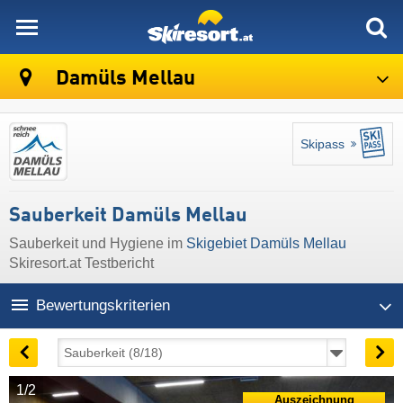
skiresort
Damüls Mellau
Skipass
Sauberkeit Damüls Mellau
Sauberkeit und Hygiene im
Skigebiet Damüls Mellau
Skiresort.at Testbericht
Bewertungskriterien
1/2
Auszeichnung