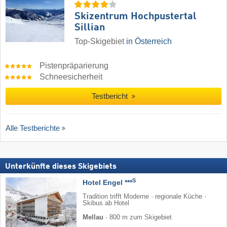
Skizentrum Hochpustertal
Sillian
Top-Skigebiet
in Österreich
Pistenpräparierung
Schneesicherheit
Testbericht
Alle Testberichte
Unterkünfte dieses Skigebiets
S
Hotel Engel ***
Tradition trifft Moderne · regionale Küche ·
Skibus ab Hotel
Mellau
·
800 m zum Skigebiet