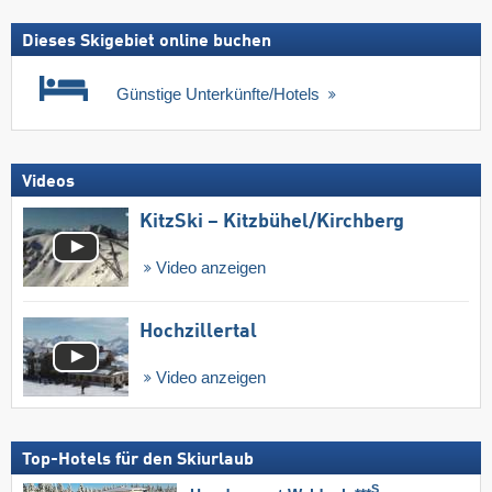
Dieses Skigebiet online buchen
Günstige Unterkünfte/Hotels
Videos
KitzSki – Kitzbühel/​Kirchberg
Video anzeigen
Hochzillertal
Video anzeigen
Top-Hotels für den Skiurlaub
S