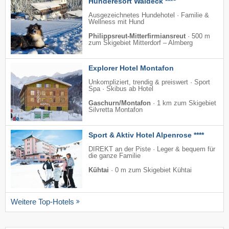
Hunderesort Waldeck ***
Ausgezeichnetes Hundehotel · Familie &
Wellness mit Hund
Philippsreut-Mitterfirmiansreut
·
500 m
zum Skigebiet Mitterdorf – Almberg
Explorer Hotel Montafon
Unkompliziert, trendig & preiswert · Sport
Spa · Skibus ab Hotel
Gaschurn/Montafon
·
1 km zum Skigebiet
Silvretta Montafon
Sport & Aktiv Hotel Alpenrose ****
DIREKT an der Piste · Leger & bequem für
die ganze Familie
Kühtai
·
0 m zum Skigebiet Kühtai
Weitere Top-Hotels