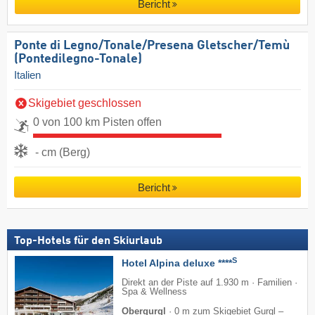
Bericht
Ponte di Legno/​Tonale/​Presena Gletscher/​Temù
(Pontedilegno-Tonale)
Italien
Skigebiet geschlossen
0 von 100 km Pisten offen
- cm (Berg)
Bericht
Top-Hotels für den Skiurlaub
S
Hotel Alpina deluxe ****
Direkt an der Piste auf 1.930 m · Familien ·
Spa & Wellness
Obergurgl
·
0 m zum Skigebiet Gurgl –