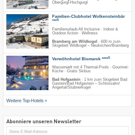
Obergurgl-Hochgurgl
Familien-Clubhotel Wolkensteinbär
S
***
Familienurlaub All Inclusive · Indoor &
Outdoor Action · Wellness
Bramberg am Wildkogel
·
600 m zum
Skigebiet Wildkogel – Neukirchen/​Bramberg
S
Verwöhnhotel Bismarck ****
Wasserwelt mit 4 Thermal-Pools · Gourmet-
Küche · Gratis Skibus
Bad Hofgastein
·
1 km zum Skigebiet Bad
Gastein/​Bad Hofgastein – Schlossalm/​
Angertal/​Stubnerkogel
Weitere Top-Hotels
Abonniere unseren Newsletter
E-