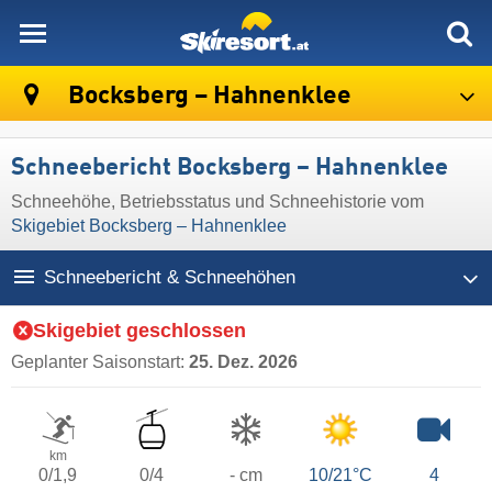
skiresort
Bocksberg – Hahnenklee
Schneebericht Bocksberg – Hahnenklee
Schneehöhe, Betriebsstatus und Schneehistorie vom
Skigebiet Bocksberg – Hahnenklee
Schneebericht & Schneehöhen
Skigebiet geschlossen
Geplanter Saisonstart:
25. Dez. 2026
km
0/1,9
0/4
- cm
10/21°C
4