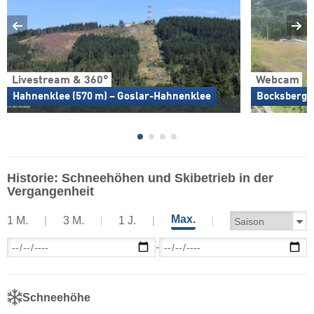
Livestream & 360°
Webcam
Hahnenklee (570 m) – Goslar-Hahnenklee
Bocksberg 
Historie: Schneehöhen und Skibetrieb in der
Vergangenheit
Max.
1 M.
3 M.
1 J.
-
Schneehöhe