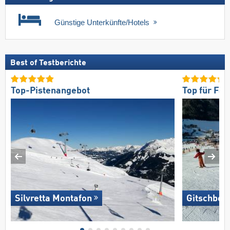
Günstige Unterkünfte/Hotels
Best of Testberichte
Top-Pistenangebot
Top für Fam
Silvretta Montafon
Gitschberg