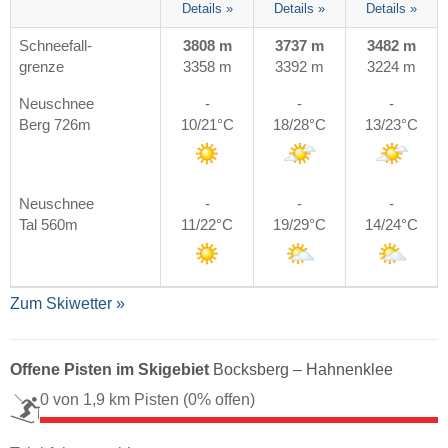
Details »
Details »
Details »
Schneefall-
3808 m
3737 m
3482 m
grenze
3358 m
3392 m
3224 m
Neuschnee
-
-
-
Berg 726m
10/21°C
18/28°C
13/23°C
Neuschnee
-
-
-
Tal 560m
11/22°C
19/29°C
14/24°C
Zum Skiwetter »
Offene Pisten im Skigebiet
Bocksberg – Hahnenklee
0 von 1,9 km Pisten
(0% offen)