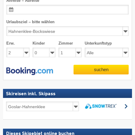
Anreise – Abreise
Urlaubsziel – bitte wählen
Erw.
Kinder
Zimmer
Unterkunftstyp
suchen
Skireisen inkl. Skipass
Skireisen
su
inkl.
suchen
Skipass
Dieses Skigebiet online buchen