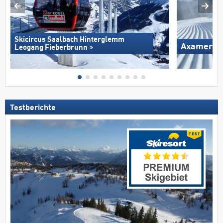
Skicircus Saalbach Hinterglemm
Axamer L
Leogang Fieberbrunn
Testberichte