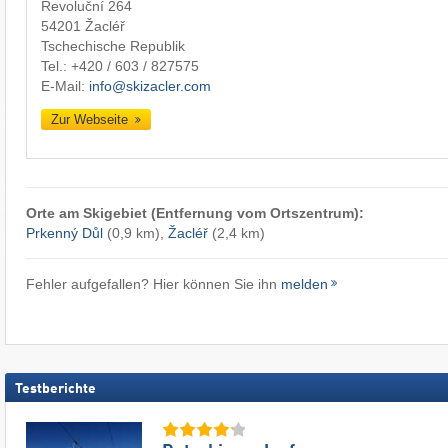
Revoluční 264
54201 Žacléř
Tschechische Republik
Tel.:
+420 / 603 / 827575
E-Mail:
info@skizacler.com
Zur Webseite
Orte am Skigebiet (Entfernung vom Ortszentrum):
Prkenný Důl
(0,9 km),
Žacléř
(2,4 km)
Fehler aufgefallen? Hier können Sie ihn
melden
Testberichte