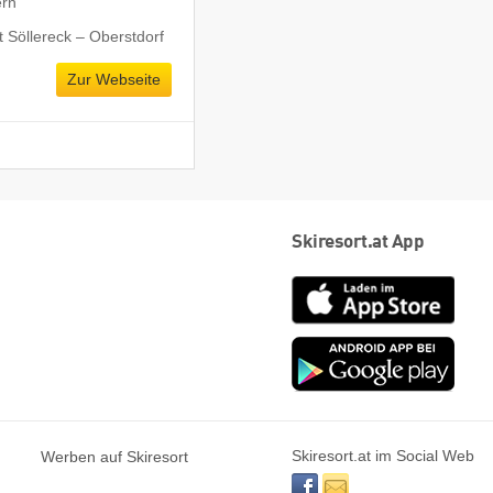
ern
 Söllereck – Oberstdorf
Zur Webseite
Skiresort.at App
App
Store
Goog
play
Skiresort.at im Social Web
Werben auf Skiresort
facebook
newsletter