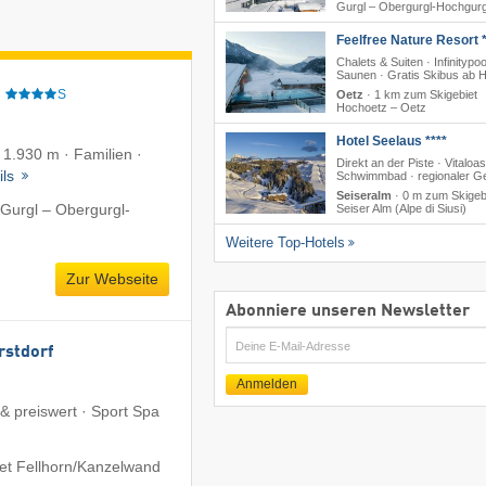
Gurgl – Obergurgl-Hochgurg
Feelfree Nature Resort *
Chalets & Suiten · Infinitypoo
Saunen · Gratis Skibus ab H
e
S
Oetz
·
1 km zum Skigebiet
Hochoetz – Oetz
Hotel Seelaus ****
f 1.930 m · Familien ·
Direkt an der Piste · Vitaloas
ils
Schwimmbad · regionaler G
Seiseralm
·
0 m zum Skigeb
Gurgl – Obergurgl-
Seiser Alm (Alpe di Siusi)
Weitere Top-Hotels
Zur Webseite
Abonniere unseren Newsletter
E-
rstdorf
Mail
Anmelden
 & preiswert · Sport Spa
et Fellhorn/​Kanzelwand