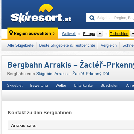
skiresort
Kontinente
Region auswählen
Weltweit
Europa
Tschechien
Dieses Skigebiet liegt auch in:
Riesengebirg
Alle Skigebiete
Beste Skigebiete & Testberichte
Vergleich
Schnee
Tschechische Sudeten
,
Sudeten (Sudety)
,
O
Bergbahn Arrakis – Žacléř-Prkenn
Bergbahn vom
Skigebiet Arrakis – Žacléř-Prkenný Důl
Skigebiet
Bewertung
Wetter
Unterkünfte
Skischulen
Anre
Kontakt zu den Bergbahnen
Arrakis s.r.o.