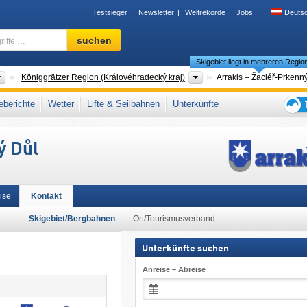
Testsieger
Newsletter
Weltrekorde
Jobs
Deuts
Skigebiet,
suchen
Region,
Skigebiet liegt in mehreren Regio
Begriffe
…
Länder
Regionen
Königgrätzer Region (Královéhradecký kraj)
Arrakis – Žacléř-Prkenn
e (Krkonoše/Karkonosze)
,
Nordosttschechien (Severovýchod)
,
Westsudeten
,
berichte
Wetter
Lifte & Seilbahnen
Unterkünfte
steuropa
,
Mitteleuropa
,
Europäische Union
Tipps
für
ý Důl
den
Skiur
ise
Kontakt
Skigebiet/Bergbahnen
Ort/Tourismusverband
Unterkünfte suchen
Anreise – Abreise