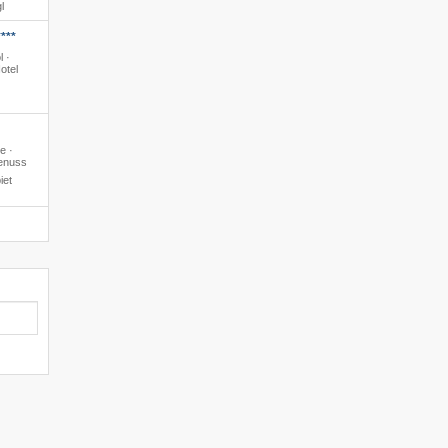
l
***
l ·
otel
e ·
enuss
iet