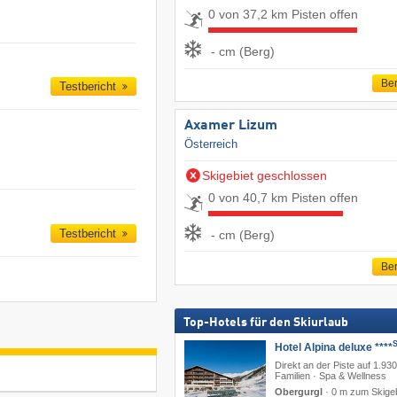
0 von 37,2 km Pisten offen
- cm (Berg)
Ber
Testbericht
Axamer Lizum
Österreich
Skigebiet geschlossen
0 von 40,7 km Pisten offen
Testbericht
- cm (Berg)
Ber
Top-Hotels für den Skiurlaub
Hotel Alpina deluxe ****
Direkt an der Piste auf 1.930
Familien · Spa & Wellness
Obergurgl
·
0 m zum Skigeb