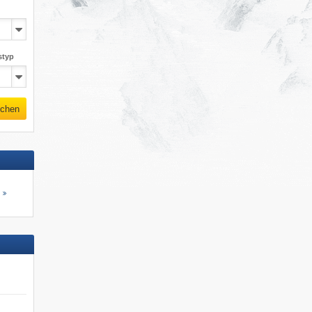
styp
chen
s