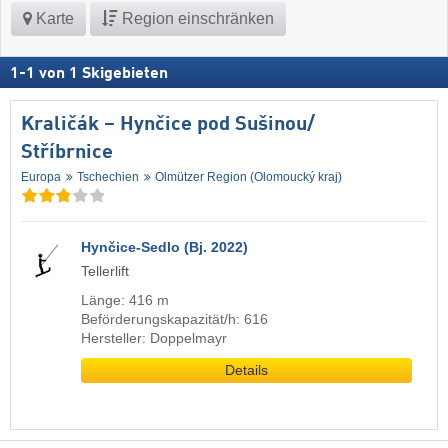
Karte
Region einschränken
1
-
1
von
1
Skigebieten
Kraličák – Hynčice pod Sušinou/​
Stříbrnice
Europa
Tschechien
Olmützer Region (Olomoucký kraj)
Hynčice-Sedlo (Bj. 2022)
Tellerlift
Länge: 416 m
Beförderungskapazität/h: 616
Hersteller: Doppelmayr
Details