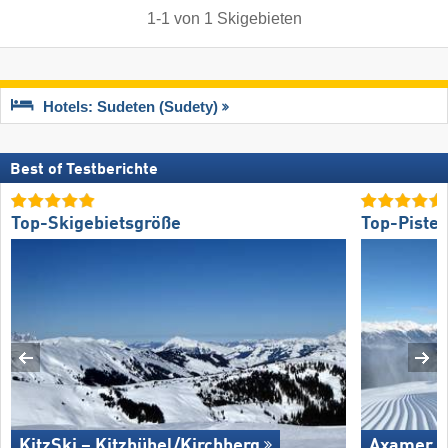
1
-
1
von
1
Skigebieten
Hotels: Sudeten (Sudety)
Best of Testberichte
Top-Skigebietsgröße
Top-Piste
KitzSki – Kitzbühel/​Kirchberg
Axamer L