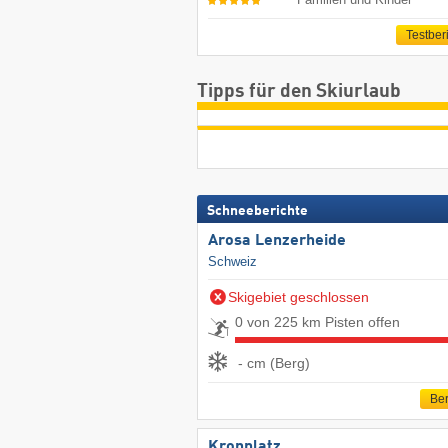
Testber
Tipps für den Skiurlaub
Schneeberichte
Arosa Lenzerheide
Schweiz
Skigebiet geschlossen
0 von 225 km Pisten offen
- cm (Berg)
Ber
Kronplatz