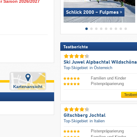
ur Saison 2026/2027
Schlick 2000 – Fulpmes
Testberichte
Ski Juwel Alpbachtal Wildschön
Top-Skigebiet
in Österreich
Familien und Kinder
Pistenpräparierung
Kartenansicht
Testber
Gitschberg Jochtal
Top-Skigebiet
in Italien
Pistenpräparierung
Familien und Kinder