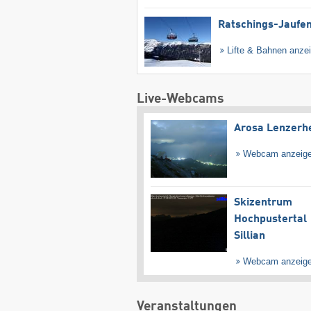
Ratschings-Jaufe
Lifte & Bahnen anze
Live-Webcams
Arosa Lenzerh
Webcam anzeig
Skizentrum
Hochpustertal
Sillian
Webcam anzeig
Veranstaltungen