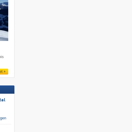
nis
et
tal
igen