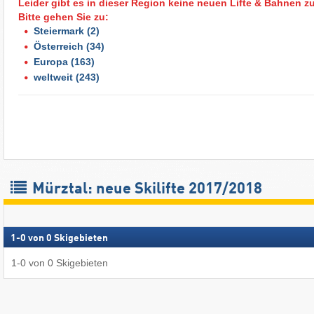
Leider gibt es in dieser Region keine neuen Lifte & Bahnen z
Bitte gehen Sie zu:
Steiermark
(2)
Österreich
(34)
Europa
(163)
weltweit
(243)
Mürztal: neue Skilifte 2017/2018
1
-
0
von
0
Skigebieten
1
-
0
von
0
Skigebieten