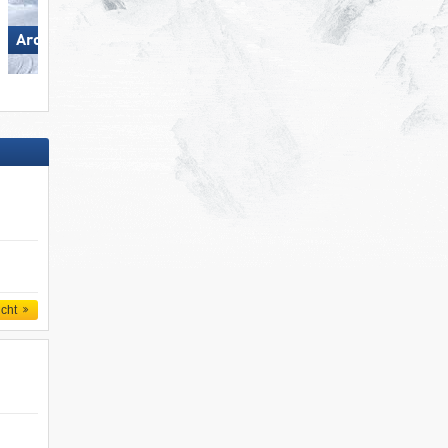
Arosa Lenzerheide
Hörnerbahn – Bolsterlang
icht