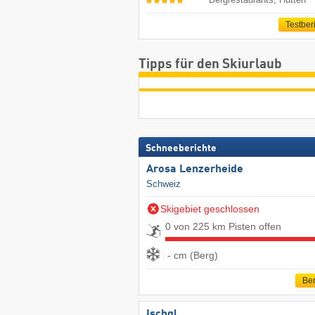
Testber
Tipps für den Skiurlaub
Schneeberichte
Arosa Lenzerheide
Schweiz
Skigebiet geschlossen
0 von 225 km Pisten offen
- cm (Berg)
Ber
Ischgl