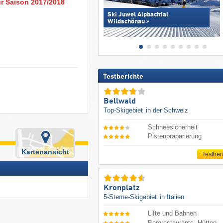
ur Saison 2017/2018
Ski Juwel Alpbachtal
Wildschönau
Testberichte
Bellwald
Top-Skigebiet
in der Schweiz
Schneesicherheit
Pistenpräparierung
Kartenansicht
Testber
Kronplatz
5-Sterne-Skigebiet
in Italien
Lifte und Bahnen
Bergrestaurants, Hütten