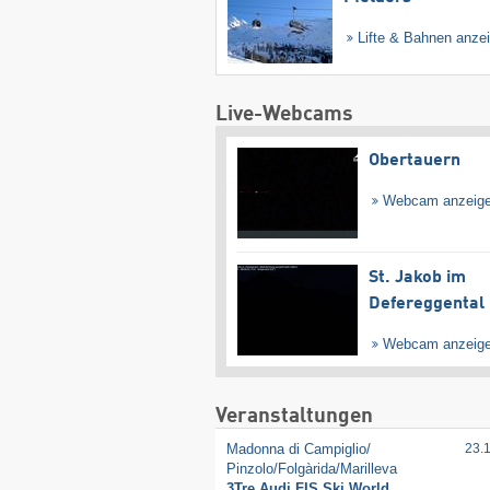
Lifte & Bahnen anze
Live-Webcams
Obertauern
Webcam anzeig
St. Jakob im
Defereggental
Webcam anzeig
Veranstaltungen
Madonna di Campiglio/​
23.
Pinzolo/​Folgàrida/​Marilleva
3Tre Audi FIS Ski World