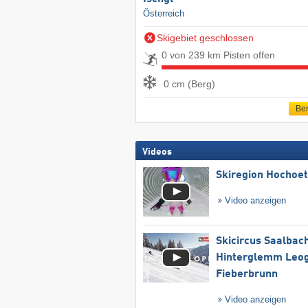
Österreich
Skigebiet geschlossen
0 von 239 km Pisten offen
0 cm (Berg)
Ber
Videos
Skiregion Hochoe
Video anzeigen
Skicircus Saalbac
Hinterglemm Leo
Fieberbrunn
Video anzeigen