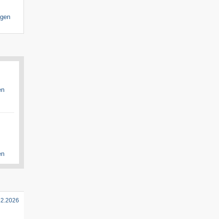
igen
en
en
12.2026