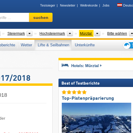
Testsieger
Newsletter
Weltrekorde
Jobs
Deuts
Skigebiet,
suchen
Region,
Begriffe
…
Länder
Bundesländer
Tourismusregionen
Bitte wählen
Steiermark
Hochsteiermark
Mürztal
Bitte wählen
berichte
Wetter
Lifte & Seilbahnen
Unterkünfte
Tipps
für
den
Hotels: Mürztal
Skiur
2017/2018
Best of Testberichte
018
Top-Pistenpräparierung
der